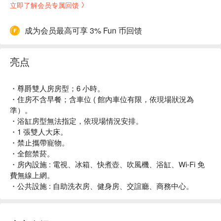
立即了解会员专属回馈
成为会员最高可享 3% Fun 币回馈
亮点
・尊爵雙人房房型；6 小時。
・住房不含早餐；含車位 ( 館內車位有限，依現場狀況為
準）。
・浴缸房型無法指定，依現場情況安排。
・1 張雙人大床。
・禁止攜帶寵物。
・全館禁菸。
・房內設施 : 電視、冰箱、快煮壺、吹風機、浴缸、Wi-Fi 免
費無線上網。
・公共設施 : 自助洗衣房、健身房、交誼廳、商務中心。