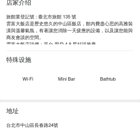
店家介绍
旅館業登記號 : 臺北市旅館 135 號

雲富大飯店是歷史悠久的中山區飯店，館內費盡心思的高雅裝
潢與溫馨氣氛，有著讓您消除一天疲憊的設備，以及讓您能與
商友會談的空間。

雲富大飯店評價：平台 用戶 4.8 星好評推薦

雲富飯店推薦：距捷運中山站步行 8 分鐘，比鄰中山捷運商
圈、新光三越百貨。館內高級的硬體空間以及最貼心的專業服
特殊设施
務客房，無論出差或旅遊，讓您感受在家一樣的感覺。
Wi-Fi
Mini Bar
Bathtub
地址
台北市中山區長春路24號