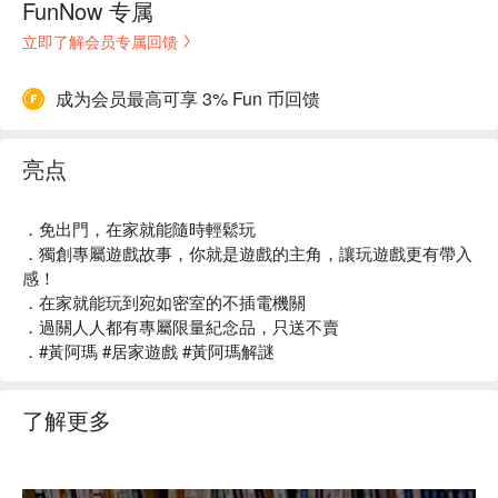
FunNow 专属
立即了解会员专属回馈
成为会员最高可享 3% Fun 币回馈
亮点
．免出門，在家就能隨時輕鬆玩
．獨創專屬遊戲故事，你就是遊戲的主角，讓玩遊戲更有帶入
感！
．在家就能玩到宛如密室的不插電機關
．過關人人都有專屬限量紀念品，只送不賣
．#黃阿瑪 #居家遊戲 #黃阿瑪解謎
了解更多