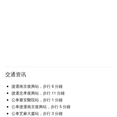
一份遊戲 990 元
２人共享 495 元 / 人
３人同樂 330 元 / 人
越多人一起玩越划算！
【
獨創故事簡介】
交通资讯
一陣強風吹過，把一張拍立得吹到你面前，你反射性地抓著
它。
捷運南京復興站，步行 6 分鐘
拍立得沒有完全顯影，但一個熟悉的身影卻在腦中浮現…
捷運忠孝復興站，步行 11 分鐘
你忍不住驚呼：「天啊，這不是我最喜歡的阿瑪嗎？！」
公車臺安醫院站，步行 1 分鐘
阿瑪嚴肅地看著你說：「大事不妙！朕所珍藏的『皮克雀兒』
公車捷運南京復興站，步行 5 分鐘
(Picture)正在漸漸變成空白…」
公車芝麻大廈站，步行 3 分鐘
一旦皮克雀兒全部變白了，那些寶貴的記憶、甚至連阿瑪本