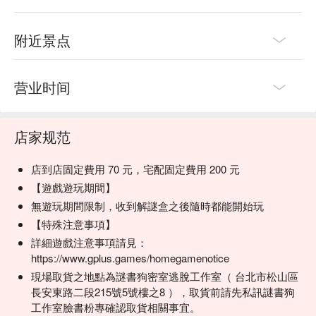
身，都將從這個世界上被徹底抹去。
能夠阻止這一切的，就只有撿到這張拍立得的你！
你願意動腦協助阿瑪，找回那些即將消逝的記憶嗎？
附近景点
】
【遊戲重點
营业时间
📍獨創故事，深度結合
為遊戲打造專屬阿瑪的全新故事，把謎題任務融入劇情當中
讓每道謎題不再是獨立事件，而是推進劇情的重要關鍵
店家规范
📍動手操作，趣味加倍
跳脫看圖解謎，運用不同道具折、貼、對、剪
再加上一個道具多次使用，讓你越玩越好玩，捨不得停下來
店到店固定費用 70 元，宅配固定費用 200 元
📍不插電機關，驚呼連連
【遊戲遊玩期間】
透過簡單的幾樣物品拼拼湊湊，做出像是密室逃脫般的機關
無遊玩期間限制，收到解謎盒之後隨時都能開始玩
動起來的那一刻，絕對讓你成就感滿滿
【特殊注意事項】
📍獨家特典，只送不賣
詳細遊戲注意事項請見：
這次特別升級成限量紀念過關閃卡＋過關貼紙
https://www.gplus.games/homegamenotice
每人一套，讓你好好珍藏這次難忘的冒險回憶
現場取貨之地點為謎書狗密室逃脫工作室（ 台北市松山區
】
【遊戲資訊
長安東路二段215號5號樓之8 ），取貨前請先私訊謎書狗
工作室臉書粉專確認取貨相關事宜。
．每份遊戲可供１～３人遊玩