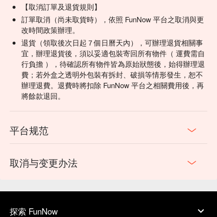
．遊戲時長：180分鐘（實際體驗時間因人而異）
【取消訂單及退貨規則】
．內含完整遊戲道具＋每人一套的限量過關紀念閃卡、過關貼
訂單取消（尚未取貨時），依照 FunNow 平台之取消與更
紙
改時間政策辦理。
．詳細遊戲介紹請見官網：https://gplus.games/amanazo
退貨（領取後次日起７個日曆天內），可辦理退貨相關事
宜，辦理退貨後，須以妥適包裝寄回所有物件（ 運費需自
行負擔 ），待確認所有物件皆為原始狀態後，始得辦理退
費；若外盒之透明外包裝有拆封、破損等情形發生，恕不
辦理退費。退費時將扣除 FunNow 平台之相關費用後，再
將餘款退回。
平台规范
取消与变更办法
探索 FunNow