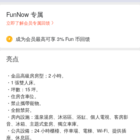
FunNow 专属
立即了解会员专属回馈
成为会员最高可享 3% Fun 币回馈
亮点
・金品高級房房型；2 小時。
・1 張雙人床。
・坪數：15 坪。
・住房含車位。
・禁止攜帶寵物。
・全館禁菸。
・房內設施：溫泉湯房、沐浴區、浴缸、個人電視、客房影
音、冰箱、主題式套房、獨立車庫。
・公共設備：24 小時櫃檯、停車場、電梯、Wi-Fi、提供插
座、休息區。