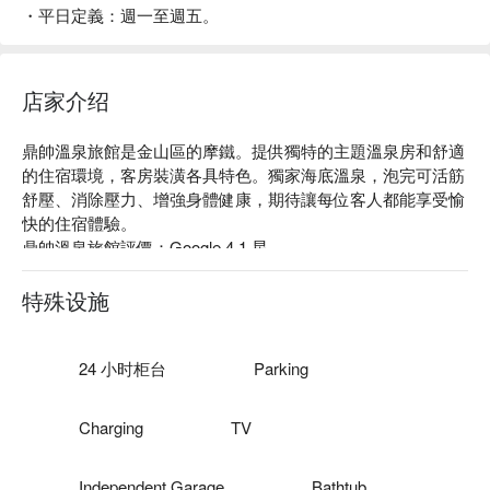
・平日定義：週一至週五。
店家介绍
鼎帥溫泉旅館是金山區的摩鐵。提供獨特的主題溫泉房和舒適
的住宿環境，客房裝潢各具特色。獨家海底溫泉，泡完可活筋
舒壓、消除壓力、增強身體健康，期待讓每位客人都能享受愉
快的住宿體驗。

鼎帥溫泉旅館評價：Google 4.1 星 

鼎帥溫泉旅館推薦：旅館地理位置優越，可輕鬆往返金山、萬
里、三芝及石門等熱門景點。無論是追求浪漫的情侶或溫馨出
特殊设施
遊的家庭，都能在優美的環境中享受放鬆時光。

鼎帥溫泉旅館優惠、鼎帥溫泉旅館住宿方案、鼎帥溫泉旅館休
息方案立刻查看⬇︎
24 小时柜台
Parking
Charging
TV
Independent Garage
Bathtub