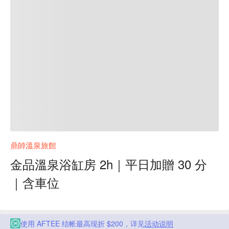
鼎帥溫泉旅館
金品溫泉浴缸房 2h｜平日加贈 30 分
｜含車位
使用 AFTEE 结帐最高现折 $200，详见
活动说明