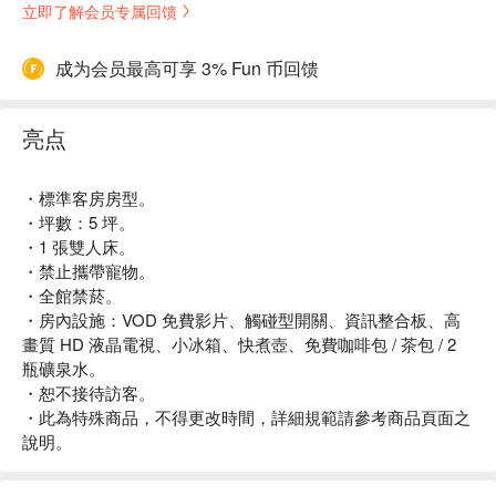
立即了解会员专属回馈
成为会员最高可享 3% Fun 币回馈
亮点
・標準客房房型。
・坪數：5 坪。
・1 張雙人床。
・禁止攜帶寵物。
・全館禁菸。
・房內設施：VOD 免費影片、觸碰型開關、資訊整合板、高
畫質 HD 液晶電視、小冰箱、快煮壺、免費咖啡包 / 茶包 / 2
瓶礦泉水。
・恕不接待訪客。
・此為特殊商品，不得更改時間，詳細規範請參考商品頁面之
說明。