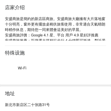
店家介绍
安盛商旅是簡約的新店區商旅。安盛商旅大廳擁有大片落地窗
十分明亮，窗外更有擺放桌椅供旅客使用，非常適合天氣晴朗
時稍作休息，期待您一同來體會這美好的早晨。

安盛商旅評價：Google 4.1 星、平台 用戶 4.9 星好評推薦

安盛商旅推薦：距捷運大坪林站步行 4 分鐘即可抵達，鄰近景
美夜市。館內房型多樣，客房擺設簡單大方，交通便利，是商
務旅客的最佳選擇。

特殊设施
安盛商旅優惠、安盛商旅住宿方案、安盛商旅休息方案立刻查
看⬇︎
Wi-Fi
地址
新北市新店区二十张路31号