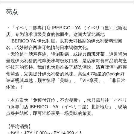
亮点
・「イベリコ豚専门店 IBERICO－YA （イベリコ屋）北新地
店」专为追求顶级美食的你而生。这间大阪北新地
「IBERICO-YA 伊比利屋」以其无可挑剔的伊比利猪料理闻
名，巧妙融合西班牙热情与日本锅物文化。
・无论是丰腴寿喜烧、轻涮涮锅，或经典西班牙菜，道道皆为
呈现伊比利猪的纯粹美味与极致口感，是店家对食材品质与烹
饪技艺的坚持。我们也为您准备了精选酒饮、清爽啤酒与醇厚
葡萄酒，完美提升伊比利猪的风味。高达4.7颗星的Google好
评证明其卓越，顾客惊呼「美味」、「VIP享受」、「非日常
体验」！
・本方案为「免预付订位，不含餐费」，您只需前往「イベリ
コ豚専门店 IBERICO－YA （イベリコ屋）北新地店」，现场
点餐并结帐，即可轻松享受一场美味的飨宴。
【平均消费】
・均消：JPY 10,000～JPY 14,999／人