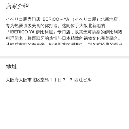
店家介绍
イベリコ豚専门店 IBERICO－YA （イベリコ屋）北新地店，
专为热爱顶级美食的你打造。这间位于大阪北新地的
「IBERICO-YA 伊比利屋」专门店，以其无可挑剔的伊比利猪
料理闻名，将西班牙的热情与日本精致的锅物文化完美融合。
从肉质丰腴的寿喜烧、轻涮即熟的涮涮锅，到各式经典的西班
牙料理，每一道都精心烹制，只为呈现伊比利猪最纯粹的美味
与极致口感。走进IBERICO-YA，不仅是一场味蕾的奢华体
验，更是在品味料理的同时，感受店家对于食材品质与烹饪技
地址
艺的坚持，绝对能满足你对美食的挑剔味蕾。

【招牌菜色】

大阪府大阪市北区堂島１丁目３−３ 西辻ビル
虽然「IBERICO-YA 伊比利屋」以其顶级伊比利猪料理闻名，
菜单上更有精心挑选的饮品，能完美衬托主菜的风味，让你的
用餐体验更加分。

精选酒饮：严选多款高品质的酒精饮料，旨在提升伊比利猪肉
质的醇厚风味，每一口都是绝佳搭配。

清爽啤酒：冰凉的啤酒能巧妙地解腻，为丰腴的伊比利猪料理
带来清爽的平衡感，是许多老饕的首选。

醇厚葡萄酒：不论是红酒或白酒，精心挑选的葡萄酒款都能与