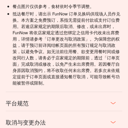
FunNow预订，免去排队等待和打电话的麻烦，为你的大阪自
餐点图片仅供参考，食材依时令季节调整。
由行省下宝贵的旅游时间，轻松享受美食飨宴！
抵达餐厅时，请出示 FunNow 订单兑换码供现场人员作兑
换。本方案之免费预订，系指无需提前付款或支付订位费
用。若逾店家规定的期限后取消、修改，或未出席时，
FunNow 将依店家规定透过您绑定之信用卡代收未出席费
用，详情请参考「订单更改与取消政策」。为保障您的权
益，请于预订前详阅结帐页面的所有预订规定与取消政
策，以避免争议。如无法前往用餐、欲变更用餐时间或修
改同行人数，请务必于店家规定的期限前，透过「订单页
面」完成取消或修改，以免产生未出席费用。若因餐厅自
身原因取消预约，将不收取任何未出席费。若多次未依规
定提前于订单页面或直接通知餐厅取消，可能导致帐号功
能被暂停或限制。
平台规范
取消与变更办法