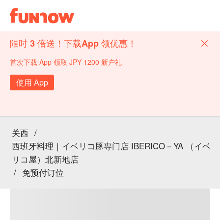
限时 3 倍送！下载App 领优惠！
首次下载 App 领取 JPY 1200 新户礼
使用 App
关西
/
西班牙料理｜イベリコ豚専门店 IBERICO－YA （イベ
リコ屋）北新地店
/
免预付订位