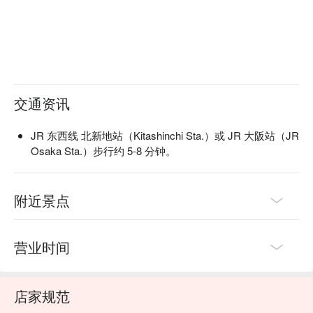
伊比利猪的细致肉质和丰富油脂完美结合，带来层次感丰富的
味觉享受。

【口碑好评】

「IBERICO-YA 伊比利屋」在Google评论上获得高达4.7颗星
的评价，累积了近190则好评，足以证明其卓越的品质与服
务。许多顾客都对这里的用餐体验赞不绝口：

交通资讯
「怎么会有这么美味的餐点！」

「VIP级的用餐氛围加上美味的料理，真的是极致享受！」

「一次彻底的非日常体验！」

JR 东西线 北新地站（Kitashinchi Sta.）或 JR 大阪站（JR
「感谢伊比利猪带来的一切美好！」

Osaka Sta.）步行约 5-8 分钟。
这些评论都一致指向IBERICO-YA不仅提供令人惊艳的美味佳
肴，更有着顶级尊荣的用餐氛围，让每一位来访的宾客都能沉
浸在独特的非日常体验中，感受食材的无限魅力。

附近景点
【更多推荐】

「IBERICO-YA 伊比利屋」北新地店的地理位置非常优越，位
于大阪北区堂岛，距离热闹的北新地站不远，交通便利，让你
营业时间
轻松抵达享受美食。餐厅内部装潢营造出雅致而具有VIP感的
舒适空间，非常适合情侣约会、商务宴请，或是与好友一同享
受高品质的用餐时光。如果你正在寻找一处能同时满足味蕾与
店家规范
感官的奢华体验，这里绝对是不容错过的选择，赶快使用