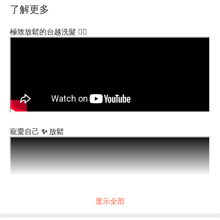
了解更多
極致放鬆的台越洗髮 🧖‍♀️
寵愛自己 ✨ 放鬆
显示全部