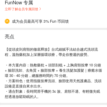
FunNow 专属
立即了解会员专属回馈
成为会员最高可享 3% Fun 币回馈
亮点
【從頭皮到肩頸的徹底釋放】台式細膩手法結合越式洗頭流
程，溫熱藥枕加上深層循環頭療，帶走你整週的疲勞。
・本方案內容：熱敷藥枕 + 頭部刮梳 + 上胸肩頸按摩 10 分鐘
+ 臉部洗卸、去角質 + 臉部按摩 + 養生洗髮加護髮｜療癒水循
環 30 - 40 分鐘，總服務時間約 70 分鐘。
・方案特色：使用指腹按摩洗頭、臉部使用天然護膚品、洗頭
設備是直接自來水出水。
・適合對象：長時間滑手機的 3c 族、肩頸不適、有輕微失眠
想透過放鬆助眠的人。