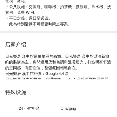
電視、冰箱。
・公共設施：交誼廳、咖啡機、奶茶機、微波爐、飲水機、洗
衣房、免費 WIFI。
・平日定義：週日至週四。
・此為特別活動不可變更時間之專案。
店家介绍
日光樂居 漢中館是萬華區的商旅。日光樂居 漢中館以清新簡
約的裝潢為主，房間運用柔和色調與溫暖燈光，打造明亮舒適
的空間感，隱密性佳，整體氛圍輕鬆自在。

日光樂居 漢中館評價：Google 4.4 星 

日光樂居 漢中館推薦：交通方便，步行 1 分鐘可到捷運西門
站。鄰近西門町商圈、西門紅樓、電影街等熱門景點，逛街美
食選擇豐富。

特殊设施
日光樂居 漢中館優惠、日光樂居 漢中館住宿方案、日光樂居 
漢中館休息方案立刻查看⬇︎
24 小时柜台
Charging