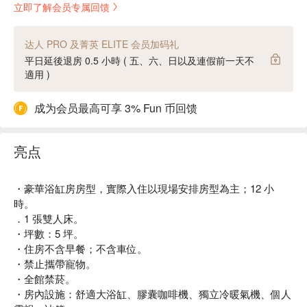
立即了解会员专属回馈
达人 PRO 及菁英 ELITE 会员加码礼
平日延後退房 0.5 小時 ( 五、六、日以及連假前一天不
適用 )
成为会员最高可享 3% Fun 币回馈
亮点
・豪華浴缸房房型，實際入住以現場安排房型為主；12 小
時。
．1 張雙人床。
・坪數：5 坪。
・住房不含早餐；不含車位。
・禁止攜帶寵物。
・全館禁菸。
・房內設施：舒適大浴缸、膠囊咖啡機、獨立冷暖氣機、個人