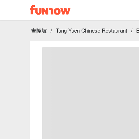
吉隆坡
/
Tung Yuen Chinese Restaurant
/
B