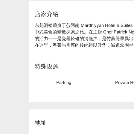
店家介绍
东苑酒楼藏身于莎阿南 Mardhiyyah Hotel & 
中式美食的精致探索之旅。在主厨 Chef Patric
的活力——是瓷器轻碰的清脆声，是竹蒸笼里飘出
在这里，粤菜与川菜的传统得以升华，诚邀您围坐
无论您是来享用一顿简便的晚餐，还是想度过一个
忘怀：

特殊设施
“正宗清真风味”：品尝经典的中华菜肴，从精致
Parking
Private 
证的清真原料。

“雅致氛围”：在优雅而舒适的环境中享受美食，
造美好回忆的理想之地。

无论是热闹的家庭聚餐、重要的商务午宴，还是一
之选。
地址