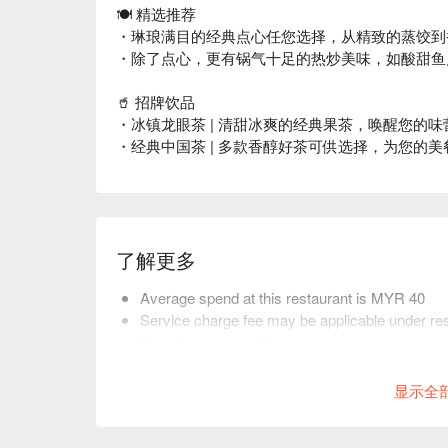
🍽️ 精选推荐
・琳琅满目的经典点心任您选择，从精致的蒸饺到
・除了点心，更有锅气十足的热炒美味，如酸甜鱼
🥤 招牌饮品
・冰镇龙眼茶 | 清甜冰爽的经典果茶，唤醒您的味
・经典中国茶 | 多款香醇好茶可供选择，为您的
了解更多
Average spend at this restaurant is MYR 40
Service charge fee may be applicable under res
Friendly reminder: Please select the correct nu
restaurant arrange seating.
显示全