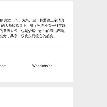
Suites 的典雅一角，为您开启一趟通往正宗清真
k Ng 的大师级指导下，餐厅里弥漫着一种宁静
的袅袅香气，也是炒锅中热油的滋滋声响。
桌旁，共享一场隽永而暖心的盛宴。

悠长的夜晚，这里的独特魅力都将让您难以
的点心到火辣的川菜，所有食材均使用经过认
Room
Wheelchair accessible
无论是家庭午餐还是特别的晚宴，这里都是创
人独享的惬意点心时光，这里都是您的不二