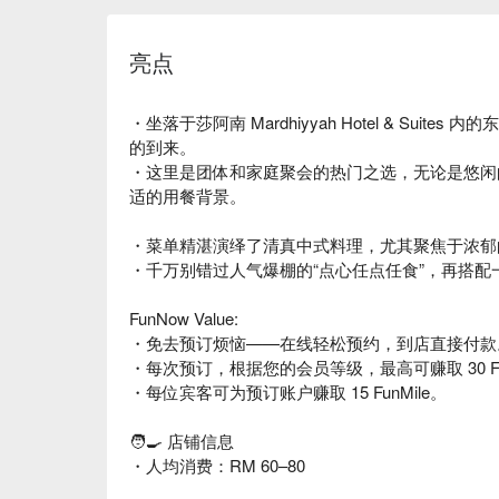
亮点
・坐落于莎阿南 Mardhiyyah Hotel & Sui
的到来。
・这里是团体和家庭聚会的热门之选，无论是悠闲
适的用餐背景。
・菜单精湛演绎了清真中式料理，尤其聚焦于浓郁
・千万别错过人气爆棚的“点心任点任食”，再搭
FunNow Value:
・免去预订烦恼——在线轻松预约，到店直接付款
・每次预订，根据您的会员等级，最高可赚取 30 Fun
・每位宾客可为预订账户赚取 15 FunMile。
🧑‍🍳 店铺信息
・人均消费：RM 60–80