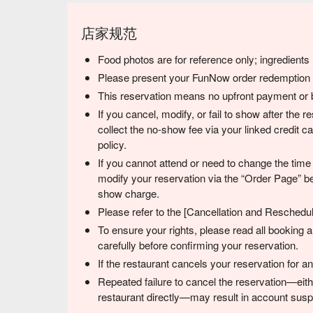
店家规范
Food photos are for reference only; ingredient
Please present your FunNow order redemption co
This reservation means no upfront payment or b
If you cancel, modify, or fail to show after the
collect the no-show fee via your linked credit 
policy.
If you cannot attend or need to change the time
modify your reservation via the “Order Page” be
show charge.
Please refer to the [Cancellation and Reschedulin
To ensure your rights, please read all booking
carefully before confirming your reservation.
If the restaurant cancels your reservation for 
Repeated failure to cancel the reservation—eith
restaurant directly—may result in account suspe