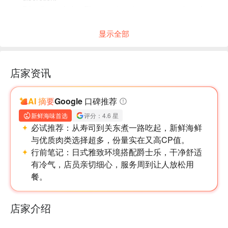
Friendly reminder: Please select the correct number of
diners when booking to help the restaurant arrange seating.
显示全部
店家资讯
AI 摘要
Google 口碑推荐
新鲜海味首选
评分：4.6 星
必试推荐：
从寿司到关东煮一路吃起，新鲜海鲜
与优质肉类选择超多，份量实在又高CP值。
行前笔记：
日式雅致环境搭配爵士乐，干净舒适
有冷气，店员亲切细心，服务周到让人放松用
餐。
店家介绍