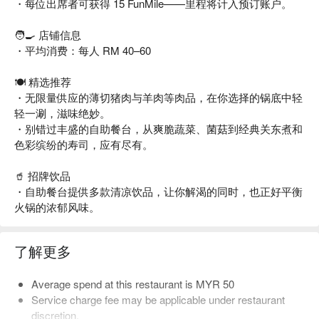
・每位出席者可获得 15 FunMile——里程将计入预订账户。
🧑‍🍳 店铺信息
・平均消费：每人 RM 40–60
🍽️ 精选推荐
・无限量供应的薄切猪肉与羊肉等肉品，在你选择的锅底中轻
轻一涮，滋味绝妙。
・别错过丰盛的自助餐台，从爽脆蔬菜、菌菇到经典关东煮和
色彩缤纷的寿司，应有尽有。
🥤 招牌饮品
・自助餐台提供多款清凉饮品，让你解渴的同时，也正好平衡
火锅的浓郁风味。
了解更多
Average spend at this restaurant is MYR 50
Service charge fee may be applicable under restaurant
discretion.