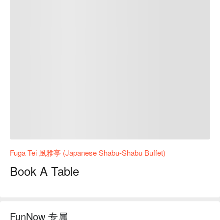
Fuga Tei 風雅亭 (Japanese Shabu-Shabu Buffet)
Book A Table
FunNow 专属