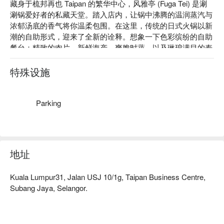
藏身于梳邦再也 Taipan 的繁华中心，风雅亭 (Fuga Tei) 是涮
涮锅爱好者的私藏天堂。踏入店内，让锅中沸腾的温润蒸汽与
浓郁汤底的香气将你温柔包围。在这里，传统的日式火锅以新
潮的自助形式，迎来了全新的诠释。想象一下色彩缤纷的自助
餐台：精致的肉片、新鲜海产、爽脆时蔬，以及琳琅满目的寿
司和炸物小食，在舒适温馨的氛围中，等待着你来发掘。

特殊设施
无论是想快速解决晚餐，或是与好友享受一场悠闲的夜晚小
聚，这里的魅力总让人难忘：

Parking
・ 丰盛的自助餐台，从软嫩的猪肉片到暖心暖胃的关东煮，
让你尽情涮、煮、品尝。

・ 舒适惬意的空间，兼具潮流感与放松氛围，最适合与三五
好友围炉畅聊。

地址
・ 备受食客好评的精致甜点，为你的盛宴画下完美句点，绝
对是意想不到的惊喜。

Kuala Lumpur31, Jalan USJ 10/1g, Taipan Business Centre,
Subang Jaya, Selangor.
⭐ Google 评分：4.6 分 (204 条评论)

无论是欢庆聚餐、温馨家聚，或在忙碌一天后想好好犒劳自
己，这里都是你的理想之选。