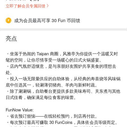
立即了解会员专属回馈
成为会员最高可享 30 Fun 币回馈
亮点
・坐落于热闹的 Taipan 商圈，风雅亭为你提供一个温暖又时
髦的空间，让你尽情享受一场暖心的日式火锅盛宴。
・店内气氛舒适惬意，是与亲朋好友围炉共享美食的理想去
处。
・投入一场无限量供应的自助体验，从经典的寿喜烧等风味锅
底中任选其一，轻涮薄切猪肉、羊肉与新鲜时蔬。
・除了涮涮锅，自助餐台更提供多款美味寿司、关东煮与其他
日式佳肴，确保满足每位食客的味蕾。
FunNow Value:
・省去预订烦恼——在线轻松预约，到店再付款。
・每次预订最高可赚取 30 FunCoins，具体依会员等级而定。