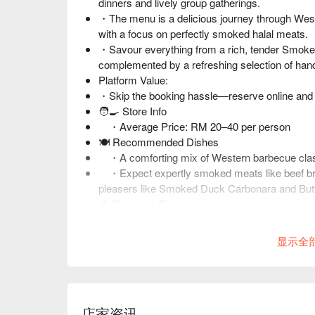
dinners and lively group gatherings.
・The menu is a delicious journey through Weste
with a focus on perfectly smoked halal meats.
・Savour everything from a rich, tender Smoked
complemented by a refreshing selection of hand
Platform Value:
・Skip the booking hassle—reserve online and p
🧑🍳 Store Info
・Average Price: RM 20–40 per person
🍽️ Recommended Dishes
・A comforting mix of Western barbecue classi
・Expect expertly smoked meats like beef bri
pleasers like Smoked Duck Carbonara and Butt
🥤 Signature Sips
・Lychee Fiesta Smoothie | A sweet and tropica
・Monday Blue Iced | A vibrant and refreshing
显示全
・Ribena Longan Iced | A nostalgic and fruity c
店家资讯