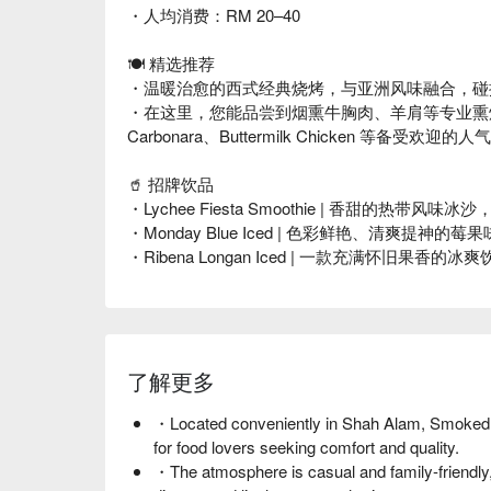
・人均消费：RM 20–40
🍽️ 精选推荐
・温暖治愈的西式经典烧烤，与亚洲风味融合，碰
・在这里，您能品尝到烟熏牛胸肉、羊肩等专业熏烤的肉
Carbonara、Buttermilk Chicken 等备受欢迎的
🥤 招牌饮品
・Lychee Fiesta Smoothie | 香甜的热带
・Monday Blue Iced | 色彩鲜艳、清爽提神的
・Ribena Longan Iced | 一款充满怀旧果
了解更多
・Located conveniently in Shah Alam, Smoked K
for food lovers seeking comfort and quality.
・The atmosphere is casual and family-friendly, 