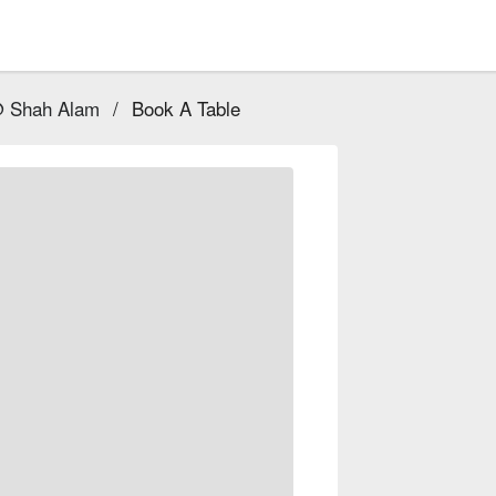
@ Shah Alam
/
Book A Table