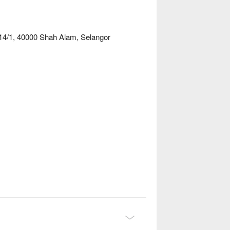
十足的烟熏鸭肉卡邦尼意面，每道菜都充满了
，无论是工作日晚餐还是周末欢聚，都堪称完
 14/1, 40000 Shah Alam, Selangor
餐一顿后，来这里满足你的“甜品胃”是再好不
个人尽享的犒赏大餐。