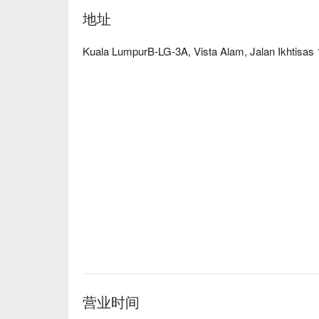
地址
- “地道烟熏风味”：从鲜嫩的烟熏牛胸肉到创意
浓郁深邃的咸香滋味。

- “温馨惬意之所”：舒适宜人、适合家庭的氛围
Kuala LumpurB-LG-3A, Vista Alam, Jalan Ikhtisas
美。

- “甜蜜收尾”：餐厅的咖啡和甜点也广受好评，饱
过的选择。

⭐ Google 评分：4.6（来自 2218 条评论）

适合轻松的家庭聚会、与朋友的悠闲用餐，或是一
营业时间