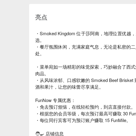
亮点
・Smoked Kingdom 位于莎阿南，地理位
选。
・餐厅氛围休闲，充满家庭气息，无论是私密的二
处。
・菜单宛如一场精彩的味觉探索，巧妙融合了西式
肉品。
・从风味浓郁、口感软嫩的 Smoked Beef Bri
酒和果汁，让您的味蕾尽享满足。
FunNow 专属优惠：
・免去预订烦恼，在线轻松预约，到店直接付款。
・根据您的会员等级，每次预订最高可赚取 30 FunC
・每位同行宾客可为预订账户赚取 15 FunMile。
🧑🍳 店铺信息