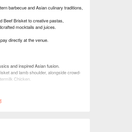
rn barbecue and Asian culinary traditions,
 Beef Brisket to creative pastas,
crafted mocktails and juices.
ay directly at the venue.
cs and inspired Asian fusion.
sket and lamb shoulder, alongside crowd-
ermilk Chicken.
l blend perfect for cooling down.
 berry-flavoured soda mocktail.
部
ooler with a local twist.