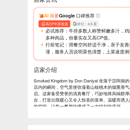
AI 摘要
Google 口碑推荐
高CP牛排首选
评分：4.6 星
必试推荐：
牛排多数人称赞鲜嫩多汁，鸡
多种肉品，份量实在又高CP值。
行前笔记：
用餐空间舒适干净，亲子友善
谨，服务人员说明菜色清楚，上菜速度俐
店家介绍
Smoked Kingdom by Don Daniyal 
店内的瞬间，空气里便弥漫着山核桃木的烟熏香气
启。这家备受赞誉的清真餐厅，巧妙地将风味醇厚
合，打造出既暖心又令人惊喜的菜单。温暖而诱人
的空间，让每一餐都仿佛成了一次特别的庆祝。

无论您是来享用一顿简便的晚餐，还是想在此与朋
返：
