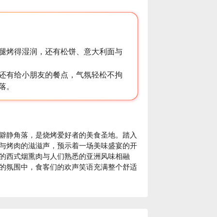
腿烤得湿润，还有松饼、意大利面与
还有给小朋友的餐点，气氛轻松不拘
落。
坐落于莎阿南的僻静角落，是烧烤爱好者的美食圣地。踏入
与烤肉的滋滋声，预示着一场美味盛宴的开
的西式烟熏肉与人们熟悉的亚洲风味相融
的氛围中，食客们的欢声笑语充满整个舒适
友畅聊整晚，以下这些亮点都将让您流连忘