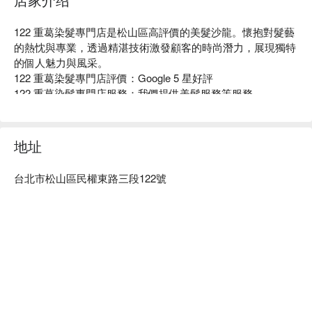
122 重葛染髮專門店是松山區高評價的美髮沙龍。懷抱對髮藝
的熱忱與專業，透過精湛技術激發顧客的時尚潛力，展現獨特
的個人魅力與風采。

122 重葛染髮專門店評價：Google 5 星好評

122 重葛染髮專門店服務：我們提供美髮服務等服務

122 重葛染髮專門店推薦：經驗豐富的設計師團隊，無論是修
護、染燙還是個性化設計，皆能根據您的髮質和喜好量身訂
做。

地址
122 重葛染髮專門店預約、122 重葛染髮專門店價格、122 重
葛染髮專門店優惠立刻查看 ⬇︎	
台北市松山區民權東路三段122號