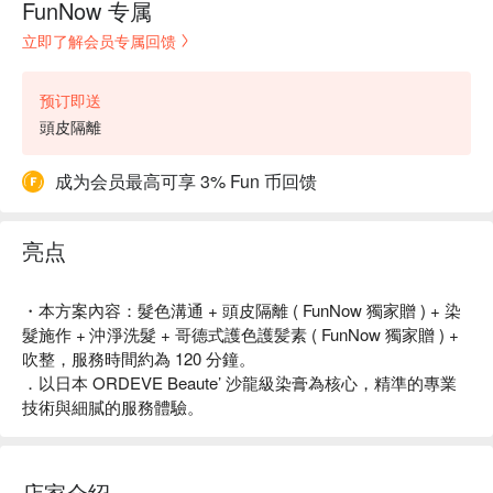
FunNow 专属
立即了解会员专属回馈
预订即送
頭皮隔離
成为会员最高可享 3% Fun 币回馈
亮点
・本方案內容：髮色溝通 + 頭皮隔離 ( FunNow 獨家贈 ) + 染
髮施作 + 沖淨洗髮 + 哥德式護色護髪素 ( FunNow 獨家贈 ) +
吹整，服務時間約為 120 分鐘。
．以日本 ORDEVE Beaute’ 沙龍級染膏為核心，精準的專業
技術與細膩的服務體驗。
店家介绍