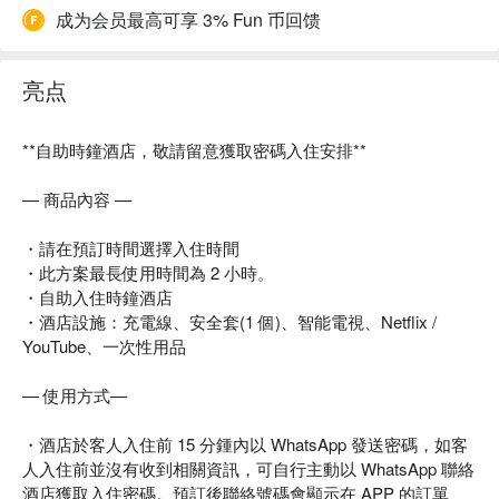
成为会员最高可享 3% Fun 币回馈
亮点
**自助時鐘酒店，敬請留意獲取密碼入住安排**
— 商品內容 —
・請在預訂時間選擇入住時間
・此方案最長使用時間為 2 小時。
・自助入住時鐘酒店
・酒店設施：充電線、安全套(1 個)、智能電視、Netflix /
YouTube、一次性用品
— 使用方式—
・酒店於客人入住前 15 分鍾內以 WhatsApp 發送密碼，如客
人入住前並沒有收到相關資訊，可自行主動以 WhatsApp 聯絡
酒店獲取入住密碼。預訂後聯絡號碼會顯示在 APP 的訂單