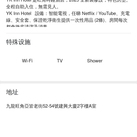
全程自助入住，無需見人。

YK Inn Hotel   設備：智能電視，任睇 Netflix / YouTube、充電
線、安全套、保證乾淨衛生提供一次性用品 (2條)、房間每次
都會徹底清潔及消毒

YK Inn Hotel 推薦：絕佳位置：位置近旺角地鐵站，步行 5 分
鐘即可抵達

特殊设施
YK Inn Hotel  旺角時鐘酒店、YK Inn Hotel  爆房優惠資訊立刻
查看⬇︎
Wi-Fi
TV
Shower
地址
九龍旺角亞皆老街52-54號建興大廈2字樓A室