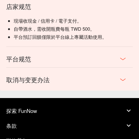
🥤 特色飲品

店家规范
【泰國奶茶】濃郁香甜，奶香四溢

【綠奶茶】清新甘甜，茶香撲鼻

現場收現金 / 信用卡 / 電子支付。
💡 未成年請勿飲酒；禁止酒駕
自帶酒水，需收開瓶費每瓶 TWD 500。
平台預訂回饋僅限於平台線上專屬活動使用。
平台规范
取消与变更办法
探索 FunNow
条款