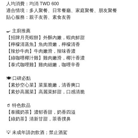
人均消費：均消 TWD 600
適合情境：多人聚餐、日常餐廳、家庭聚餐、朋友聚餐
貼心服務：親子友善、素食友善
🍳 主廚推薦
【招牌月亮蝦餅】外酥內嫩，蝦肉鮮甜
【檸檬清蒸魚】魚肉滑嫩，檸檬清香
【辣炒牛肉】牛肉嫩滑，辣味香濃
【綠咖哩椰汁雞】雞肉嫩滑，椰汁香濃
【泰式咖哩雞】雞肉細嫩，咖哩辛香
🍽️ 口碑必點
【素炒空心菜】菜葉脆嫩，清香爽口
【素炒高麗菜】高麗菜鮮甜，口感清脆
🥤 特色飲品
【泰國奶茶】濃郁香甜，奶香四溢
【綠奶茶】清新甘甜，茶香撲鼻
💡 未成年請勿飲酒；禁止酒駕