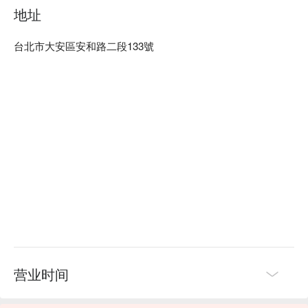
式咖哩雞以及泰國奶茶，成為提升這場聚會或用餐體驗的完美
地址
催化劑。每道菜餚都為這個充滿活力的空間增添了更多的魅力
與享受。

台北市大安區安和路二段133號
🤩 玩樂情報

人均消費：均消 TWD 600

適合情境：多人聚餐、日常餐廳、家庭聚餐、朋友聚餐

貼心服務：親子友善、素食友善

🍳 主廚推薦

【招牌月亮蝦餅】外酥內嫩，蝦肉鮮甜

【檸檬清蒸魚】魚肉滑嫩，檸檬清香

【辣炒牛肉】牛肉嫩滑，辣味香濃

【綠咖哩椰汁雞】雞肉嫩滑，椰汁香濃

【泰式咖哩雞】雞肉細嫩，咖哩辛香

🍽️ 口碑必點

【素炒空心菜】菜葉脆嫩，清香爽口

营业时间
【素炒高麗菜】高麗菜鮮甜，口感清脆
