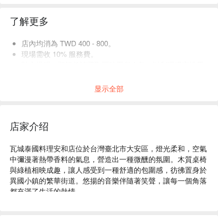
了解更多
店內均消為 TWD 400 - 800。
現場需收 10% 服務費。
貼心提醒：預訂前請選取正確用餐人數，以利現場安排用
餐空間。
显示全部
店家介绍
瓦城泰國料理安和店位於台灣臺北市大安區，燈光柔和，空氣
中彌漫著熱帶香料的氣息，營造出一種微醺的氛圍。木質桌椅
與綠植相映成趣，讓人感受到一種舒適的包圍感，彷彿置身於
異國小鎮的繁華街道。悠揚的音樂伴隨著笑聲，讓每一個角落
都充滿了生活的熱情。

在這樣的氛圍中，招牌月亮蝦餅、檸檬清蒸魚、辣炒牛肉、泰