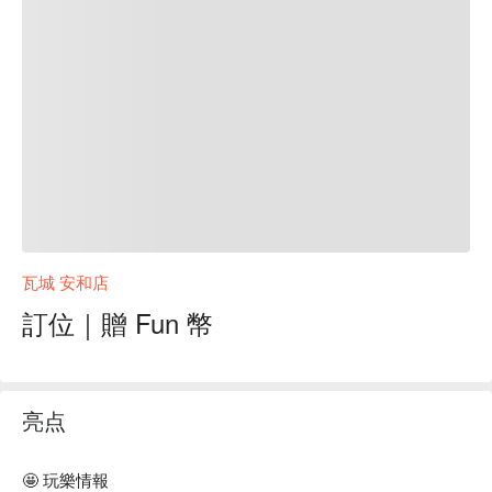
瓦城 安和店
訂位｜贈 Fun 幣
亮点
🤩 玩樂情報