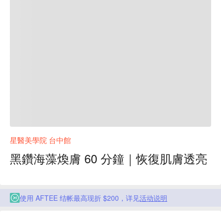
星醫美學院 台中館
黑鑽海藻煥膚 60 分鐘｜恢復肌膚透亮
使用 AFTEE 结帐最高现折 $200，详见
活动说明