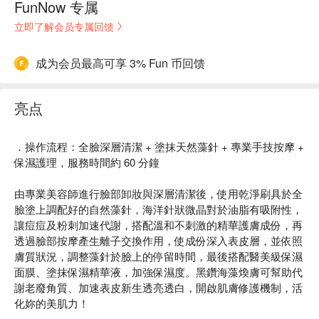
FunNow 专属
立即了解会员专属回馈
成为会员最高可享 3% Fun 币回馈
亮点
．操作流程：全臉深層清潔 + 塗抹天然藻針 + 專業手技按摩 +
保濕護理，服務時間約 60 分鐘
由專業美容師進行臉部卸妝與深層清潔後，使用乾淨刷具於全
臉塗上調配好的自然藻針，海洋針狀微晶對於油脂有吸附性，
讓痘痘及粉刺加速代謝，搭配溫和不刺激的精華護膚成份，再
透過臉部按摩產生離子交換作用，使成份深入表皮層，並依照
膚質狀況，調整藻針於臉上的停留時間，最後搭配醫美級保濕
面膜、塗抹保濕精華液，加強保濕度。黑鑽海藻煥膚可幫助代
謝老廢角質、加速表皮新生透亮透白，開啟肌膚修護機制，活
化妳的美肌力！