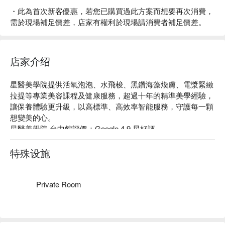
・此為首次新客優惠，若您已購買過此方案而想要再次消費，
需於現場補足價差，店家有權利於現場請消費者補足價差。
店家介绍
星醫美學院提供活氧泡泡、水飛梭、黑鑽海藻煥膚、電漿緊緻
拉提等專業美容課程及健康服務，超過十年的精準美學經驗，
讓保養體驗更升級，以高標準、高效率智能服務，守護每一顆
想變美的心。

星醫美學院 台中館評價：Google 4.9 星好評

星醫美學院 台中館服務 : 健康、保養、保健

星醫美學院 台中館預約、星醫美學院 台中館價格、星醫美學
特殊设施
院 台中館優惠立刻查看⬇︎
Private Room