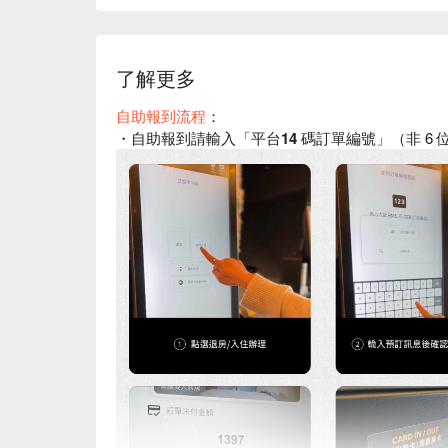
了解更多
自助報到流程
：
・自助報到請輸入「
平台14 碼訂單編號
」（非 6