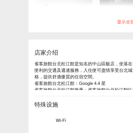
显示全
店家介绍
雀客旅館台北松江館是知名的中山區飯店，坐落在
便利的交通及週邊服務，入住便可盡情享受台北城
格，提供舒適優質的住宿空間。

雀客旅館台北松江館：Google 4.4 星

雀客旅館台北松江館推薦：雀客旅館台北松江館位
區裡，提供給旅人一個舒適且便利的休息環境。簡
空間更開闊明亮。嚴謹的細節處理，讓旅客體驗優
特殊设施
雀客旅館台北松江館優惠、雀客旅館台北松江館住
查看⬇︎
Wi-Fi