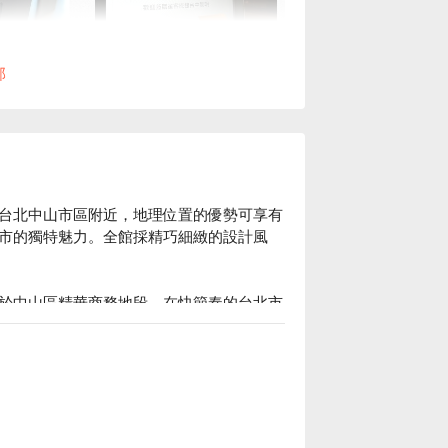
部
台北中山市區附近，地理位置的優勢可享有
市的獨特魅力。全館採精巧細緻的設計風
於中山區精華商務地段，在快節奏的台北市
單不繁複的設計為視覺帶來整齊和諧，也讓
質的住宿服務。

宿方案、雀客旅館台北松江館休息方案立刻