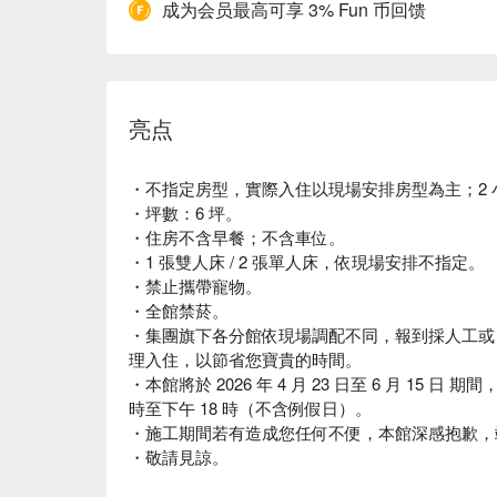
成为会员最高可享 3% Fun 币回馈
亮点
・不指定房型，實際入住以現場安排房型為主；2 
・坪數：6 坪。
・住房不含早餐；不含車位。
・1 張雙人床 / 2 張單人床，依現場安排不指定。
・禁止攜帶寵物。
・全館禁菸。
・集團旗下各分館依現場調配不同，報到採人工或
理入住，以節省您寶貴的時間。
・本館將於 2026 年 4 月 23 日至 6 月 15
時至下午 18 時（不含例假日）。
・施工期間若有造成您任何不便，本館深感抱歉，
・敬請見諒。