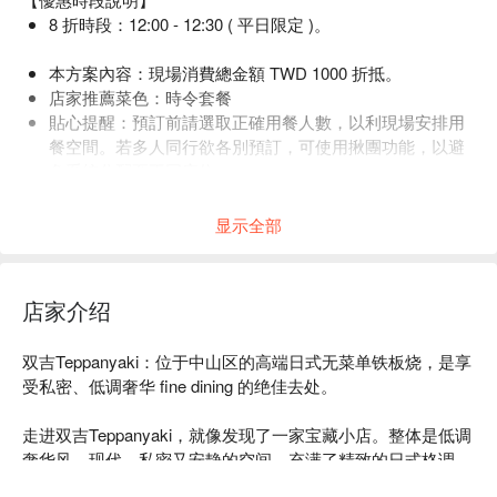
8 折時段：12:00 - 12:30 ( 平日限定 )。
本方案內容：現場消費總金額 TWD 1000 折抵。
店家推薦菜色：時令套餐
貼心提醒：預訂前請選取正確用餐人數，以利現場安排用
餐空間。若多人同行欲各別預訂，可使用揪團功能，以避
免系統分配至不同座位。
店內低消為一人 1 份套餐，均消為 TWD 2080。
显示全部
店家介绍
双吉Teppanyaki：位于中山区的高端日式无菜单铁板烧，是享
受私密、低调奢华 fine dining 的绝佳去处。

走进双吉Teppanyaki，就像发现了一家宝藏小店。整体是低调
奢华风，现代、私密又安静的空间，充满了精致的日式格调。
这里是享受私密 fine dining 的完美选择，让你能完全沉浸在美