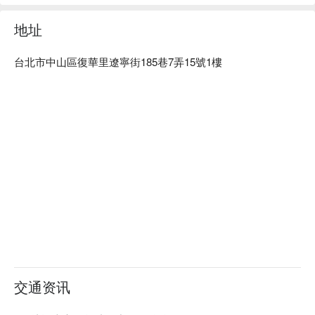
食和与好友相伴的时光里。

地址
内行人都爱来这儿，就是因为它家超正宗的 Omakase 体验！
你只需把味蕾完全交给主厨，他会用最新鲜的当季和顶级食
台北市中山區復華里遼寧街185巷7弄15號1樓
材，在铁板上为你创作一场感官盛宴。更棒的是，这里支持 
BYOB，可以带上你珍藏的好酒，让这个夜晚更加难忘。

⭐ Google 评分：4.6 / 254 则评论

💁🏻 实用信息

人均消费：$2,000+ / 人

适合场景: 浪漫约会, 朋友聚餐

贴心提醒：可自带酒水（BYOB），需付洗杯费 NT$100 / 杯。

🍽️ 口碑必吃

A5和牛 (A5 Wagyu) | 在你面前现煎的入口即化的人间美味。

澳洲水姑娘龙虾 (Australian Rock Lobster) | 铁板炙烤出龙虾的
鲜甜多汁，肉质Q弹。

交通资讯
南非活鲍鱼 (South African Live Abalone) | 口感鲜嫩弹牙的顶
级海味，质感超独特。
