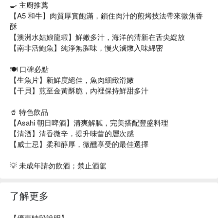
🍳 主廚推薦
【A5 和牛】肉質厚實飽滿，鎖住肉汁的煎烤技法帶來微焦香
酥
【澳洲水姑娘龍蝦】鮮嫩多汁，海洋的清新在舌尖綻放
【南非活鮑魚】純淨無腥味，慢火滷燉入味綿密
🍽️ 口碑必點
【生魚片】新鮮度絕佳，魚肉細緻滑嫩
【干貝】煎至金黃酥脆，內裡保持鮮甜多汁
🥤 特色飲品
【Asahi 朝日啤酒】清爽解膩，完美搭配豐盛料理
【清酒】清香微辛，提升味蕾的層次感
【威士忌】柔和醇厚，微醺享受的最佳選擇
💡 未成年請勿飲酒；禁止酒駕
了解更多
【優惠時段說明】