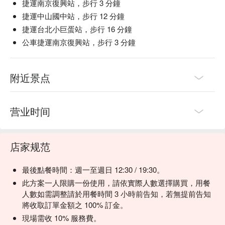
干贝 (Scallop) | 肥美多汁的干贝煎至金黄，鲜味爆表。

捷運南京復興站，步行 3 分鐘
生鱼片 (Sashimi) | 精选新鲜渔获，常有鰤鱼、真鲷等顶级食
捷運中山國中站，步行 12 分鐘
材。

捷運台北小巨蛋站，步行 16 分鐘
公車捷運南京復興站，步行 3 分鐘
💡 FunNow 懂吃笔记：本推荐由 AI 汇整网络热门口碑。（贴
心提醒：若包含酒精饮品，请理性饮酒｜过量饮酒，有害健
康）
附近景点
营业时间
店家规范
最後點餐時間：週一至週日 12:30 / 19:30。
此方案一人限購一份使用，請依實際人數選擇購買，用餐
人數如需調整請於用餐時間 3 小時前告知，若無提前告知
將收取訂單金額之 100% 訂金。
現場需收 10% 服務費。