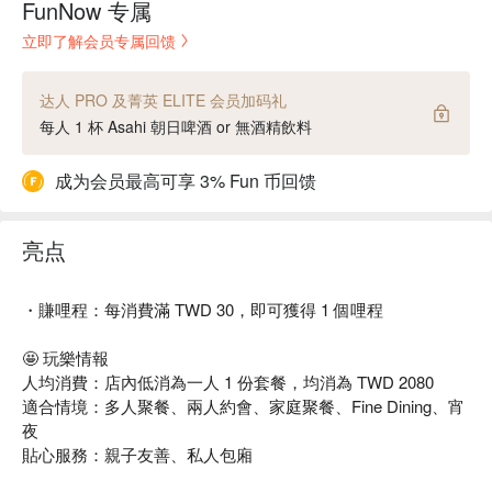
FunNow 专属
立即了解会员专属回馈
达人 PRO 及菁英 ELITE 会员加码礼
每人 1 杯 Asahi 朝日啤酒 or 無酒精飲料
成为会员最高可享 3% Fun 币回馈
亮点
・賺哩程：每消費滿 TWD 30，即可獲得 1 個哩程
🤩 玩樂情報
人均消費：店內低消為一人 1 份套餐，均消為 TWD 2080
適合情境：多人聚餐、兩人約會、家庭聚餐、Fine Dining、宵
夜
貼心服務：親子友善、私人包廂