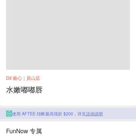
Dif 藝心｜員山店
水嫩嘟嘟唇
使用 AFTEE 结帐最高现折 $200，详见
活动说明
FunNow 专属