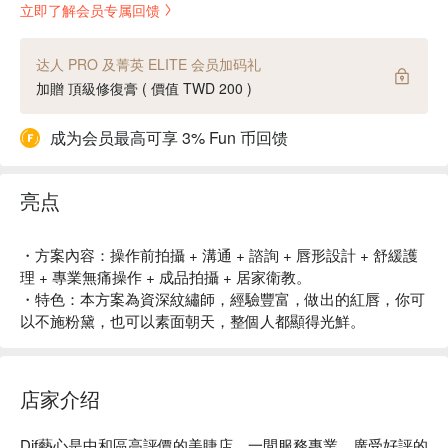
立即了解会员专属回馈
达人 PRO 及菁英 ELITE 会员加码礼
加贈 頂級修復膏 ( 價值 TWD 200 )
成为会员最高可享 3% Fun 币回馈
亮点
・方案內容：操作前拍攝 + 溝通 + 諮詢 + 唇形設計 + 舒緩護
理 + 專業無痛操作 + 成品拍攝 + 居家衛教。
・特色：本方案為資深紋繡師，經驗豐富，做出的紅唇，你可
以不施粉黛，也可以素面朝天，整個人都顯得光鮮。
店家介绍
Dif藝心是中和區高評價的美睫店。一間服務專業，廣受好評的