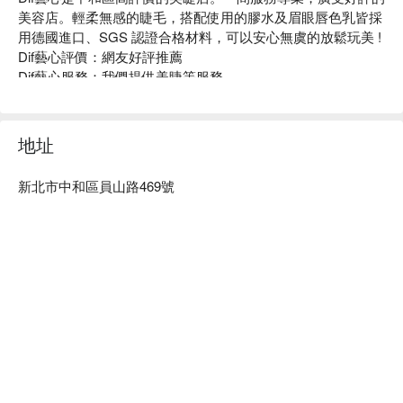
美容店。輕柔無感的睫毛，搭配使用的膠水及眉眼唇色乳皆採
用德國進口、SGS 認證合格材料，可以安心無虞的放鬆玩美 !

Dif藝心評價：網友好評推薦

Dif藝心服務：我們提供美睫等服務

Dif藝心推薦：具備 15 年以上具有專業經驗的美睫師、美容師
與美甲師團隊，根據每個人的臉型和眼型來設計，霧眉、野生
眉或美睫，讓您五官更加立體有型。

地址
Dif藝心預約、Dif藝心價格、Dif藝心優惠立刻查看 ⬇︎
新北市中和區員山路469號