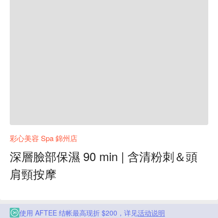
彩心美容 Spa 錦州店
深層臉部保濕 90 min | 含清粉刺＆頭
肩頸按摩
使用 AFTEE 结帐最高现折 $200，详见
活动说明