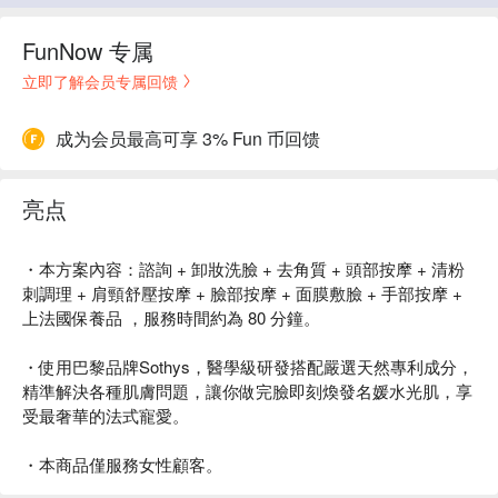
FunNow 专属
立即了解会员专属回馈
成为会员最高可享 3% Fun 币回馈
亮点
・本方案內容：諮詢 + 卸妝洗臉 + 去角質 + 頭部按摩 + 清粉
刺調理 + 肩頸舒壓按摩 + 臉部按摩 + 面膜敷臉 + 手部按摩 +
上法國保養品 ，服務時間約為 80 分鐘。
・使用巴黎品牌Sothys，醫學級研發搭配嚴選天然專利成分，
精準解決各種肌膚問題，讓你做完臉即刻煥發名媛水光肌，享
受最奢華的法式寵愛。
・本商品僅服務女性顧客。