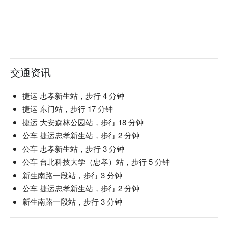
人均消费：NT$ 400 - 800 / 人

适合场景：浪漫约会、朋友聚会、一人独酌

温馨提示：这家店人气超旺，建议提前预订哦！

🍽️ 口碑必吃

煙燻鴨胸蔥油拌麵 | 咸香扑鼻的葱油面，每一口都超满足，完
交通资讯
全是深夜里的灵魂伴侣。

帝王蟹腳天婦羅 | 外壳酥脆轻盈，里面是满满的鲜甜蟹肉，太
奢侈了！

捷运 忠孝新生站，步行 4 分钟
北非烤蛋 | 风味独特的烤蛋料理，是菜单上的惊喜之选，好吃
捷运 东门站，步行 17 分钟
到让人意外。

捷运 大安森林公园站，步行 18 分钟
客家鹹豬肉 | 经典的台式下酒菜，咸香够味，超涮嘴！

公车 捷运忠孝新生站，步行 2 分钟
川味口水雞 | 鸡肉滑嫩，酱汁香麻带劲，好吃到停不下来。

公车 忠孝新生站，步行 3 分钟
🥤 招牌饮品

公车 台北科技大学（忠孝）站，步行 5 分钟
客制化特调 | 你的梦中情“饮”，根据你喜欢的风味、酒感和基
新生南路一段站，步行 3 分钟
酒量身定做。

公车 捷运忠孝新生站，步行 2 分钟
季节水果特调 | 采用当季最新鲜的水果，为你调制一杯充满活
新生南路一段站，步行 3 分钟
力的特调。

茶与咖啡特调 | 想来点不一样的？试试以香醇的茶或浓郁的咖
啡为基底的创意调酒吧！
