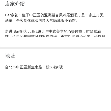
店家介绍
Bar春花：位于中正区的亚洲融合风鸡尾酒吧，是一家主打无
酒单、全客制化体验的超人气隐藏版小酒馆。

走进 Bar春花，现代设计与中式美学的巧妙碰撞，时髦感满
满。这里的氛围可以很私密浪漫，也可以很轻松热闹，难怪是
台北一位难求的热门酒吧之一。主理人 Dale 曾获亚洲 50 强酒
吧的殊荣，他会为每位客人打造真正个性化的体验，绝对让你
不虚此行。

地址
内行人都爱来这的理由？就是可以把无聊的酒单抛在脑后！在
台北市中正區新生南路一段56巷8號
这里，你才是主角。只要告诉专业的调酒师你的偏好——比如
喜欢的风味、酒感强度和香气——他们就会用新鲜时令水果、
茶，甚至是咖啡，为你现场创作一杯专属特调。再搭配上融合
了台式与川式风味的创意亚洲料理，每一口都是惊喜！

⭐ Google 评分：4.6 / 796 则评论

💁🏻 实用信息
