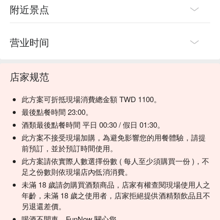
附近景点
💡 FunNow 懂吃笔记：本推荐由 AI 汇整网络热门口碑。（贴
心提醒：若包含酒精饮品，请理性饮酒｜过量饮酒，有害健
营业时间
康）
店家规范
此方案可折抵現場消費總金額 TWD 1100。
最後點餐時間 23:00。
酒類最後點餐時間 平日 00:30 / 假日 01:30。
此方案不接受現場加購，為避免影響您的用餐體驗，請提
前預訂，並於預訂時間使用。
此方案請依實際人數選擇份數 ( 每人至少須購買一份 )，不
足之份數則依現場店內低消消費。
未滿 18 歲請勿購買酒類商品，店家有權查閱現場使用人之
年齡，未滿 18 歲之使用者，店家拒絕提供酒精類飲品且不
另退還差價。
喝酒不開車，FunNow 關心您。