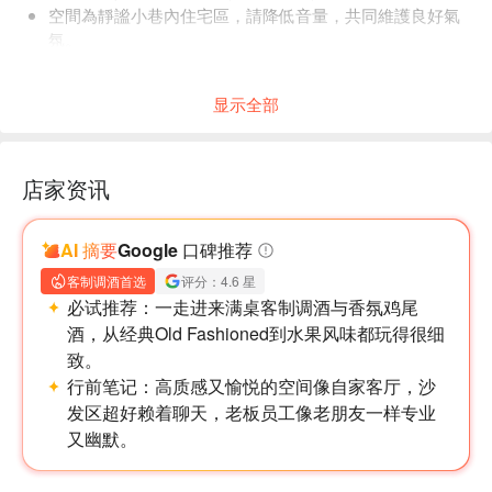
空間為靜謐小巷內住宅區，請降低音量，共同維護良好氣
氛。
無提供停車位，建議搭乘捷運（忠孝新生站 5 號出口步行
約 30 秒）。
显示全部
店家资讯
AI 摘要
Google 口碑推荐
客制调酒首选
评分：4.6 星
必试推荐：
一走进来满桌客制调酒与香氛鸡尾
酒，从经典Old Fashioned到水果风味都玩得很细
致。
行前笔记：
高质感又愉悦的空间像自家客厅，沙
发区超好赖着聊天，老板员工像老朋友一样专业
又幽默。