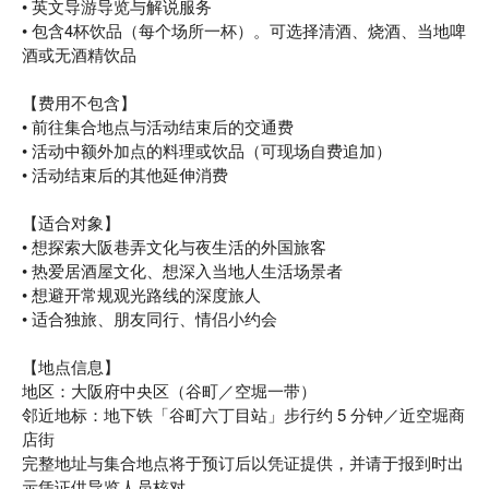
• 英文导游导览与解说服务
• 包含4杯饮品（每个场所一杯）。可选择清酒、烧酒、当地啤
酒或无酒精饮品
【费用不包含】
• 前往集合地点与活动结束后的交通费
• 活动中额外加点的料理或饮品（可现场自费追加）
• 活动结束后的其他延伸消费
【适合对象】
• 想探索大阪巷弄文化与夜生活的外国旅客
• 热爱居酒屋文化、想深入当地人生活场景者
• 想避开常规观光路线的深度旅人
• 适合独旅、朋友同行、情侣小约会
【地点信息】
地区：大阪府中央区（谷町／空堀一带）
邻近地标：地下铁「谷町六丁目站」步行约 5 分钟／近空堀商
店街
完整地址与集合地点将于预订后以凭证提供，并请于报到时出
示凭证供导览人员核对