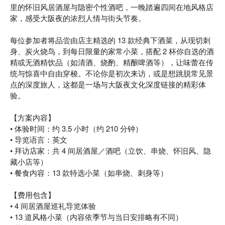
里的怀旧风居酒屋与隐密个性酒吧，一晚踏遍四间在地风格店
家，感受大阪夜的浓烈人情与街头节奏。
每位参加者将品尝由店主精选的 13 款经典下酒菜，从现切刺
身、炭火烧鸟，到每日限量的家常小菜，搭配 2 杯你自选的酒
精或无酒精饮品（如清酒、烧酌、精酿啤酒等），让味蕾在传
统与惊喜中自由穿梭。不论你是初次来访，或是想跳脱常见景
点的深度旅人，这都是一场与大阪夜文化深度链接的精彩体
验。
【方案内容】
• 体验时间：约 3.5 小时（约 210 分钟）
• 导览语言：英文
• 拜访店家：共 4 间居酒屋／酒吧（立饮、串烧、怀旧风、隐
藏小店等）
• 餐食内容：13 款特选小菜（如串烧、刺身等）
【费用包含】
• 4 间居酒屋巡礼导览体验
• 13 道风格小菜（内容依季节与当日安排略有不同）