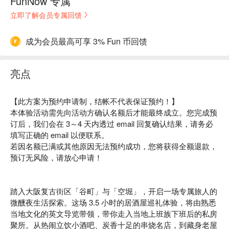
FunNow 专属
立即了解会员专属回馈
成为会员最高可享 3% Fun 币回馈
亮点
【此方案为预约申请制，结帐不代表保证预约！】
本体验活动需先向活动方确认名额后才能最终成立。您完成预
订后，我们会在 3～4 天内透过 email 回复确认结果，请务必
填写正确的 email 以便联系。
若因名额已满或其他原因无法预约成功，您将获得全额退款，
预订无风险，请放心申请！
踏入大阪复古街区「谷町」与「空堀」，开启一场专属旅人的
微醺夜生活探索。这场 3.5 小时的居酒屋巡礼体验，将由熟悉
当地文化的英文导览带领，带你走入当地上班族下班后的私房
聚所。从热闹立饮小酒吧、炭香十足的串烧名店，到藏身老屋