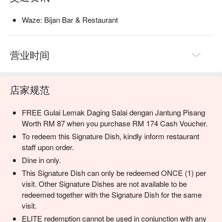
・精选葡萄酒 | 探索新旧世界丰富的葡萄酒单，由专家精心挑
选，完美搭配各式菜肴。

Waze: Bijan Bar & Restaurant
・自家浸渍精酿鸡尾酒 | 独特而富创意的鸡尾酒，以工匠级烈
酒与自家特制的风味浸渍液调制而成。

营业时间
⭐ Google 评分：4.8 颗星，来自 850 则评论

适合庆祝人生重要里程碑、浪漫私密的两人晚餐，或重要的商
店家规范
务会面。
FREE Gulai Lemak Daging Salai dengan Jantung Pisang
Worth RM 87 when you purchase RM 174 Cash Voucher.
To redeem this Signature Dish, kindly inform restaurant
staff upon order.
Dine in only.
This Signature Dish can only be redeemed ONCE (1) per
visit. Other Signature Dishes are not available to be
redeemed together with the Signature Dish for the same
visit.
ELITE redemption cannot be used in conjunction with any