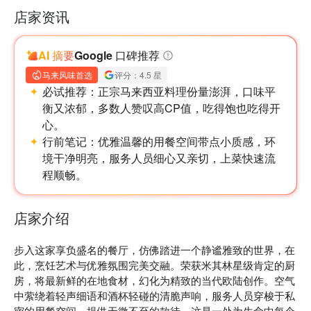
店家资讯
AI 摘要
Google 口碑推荐
马来风味首选
评分：4.5 星
必试推荐：
正宗马来西亚料理份量澎湃，口味平
衡又浓郁，多数人赞叹高CP值，吃得饱也吃得开
心。
行前笔记：
优雅温馨的用餐空间带点小质感，环
境干净明亮，服务人员细心又亲切，上菜快速流
程顺畅。
店家介绍
步入这家享负盛名的餐厅，仿佛踏进一个静谧雅致的世界，在
此，烹饪艺术与优雅氛围完美交融。荣获米其林星级肯定的厨
房，将最新鲜的在地食材，幻化为精致的当代欧陆创作。空气
中萦绕着轻声细语和酒杯轻碰的清脆声响，服务人员穿梭于私
密的用餐空间，提供无微不至的款待。这是一处为生命中每个