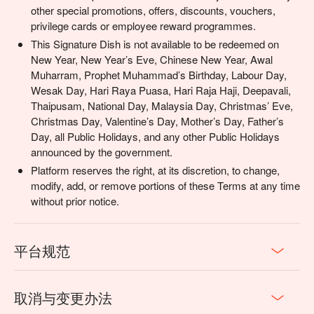
other special promotions, offers, discounts, vouchers,
privilege cards or employee reward programmes.
This Signature Dish is not available to be redeemed on
New Year, New Year’s Eve, Chinese New Year, Awal
Muharram, Prophet Muhammad’s Birthday, Labour Day,
Wesak Day, Hari Raya Puasa, Hari Raja Haji, Deepavali,
Thaipusam, National Day, Malaysia Day, Christmas’ Eve,
Christmas Day, Valentine’s Day, Mother’s Day, Father’s
Day, all Public Holidays, and any other Public Holidays
announced by the government.
Platform reserves the right, at its discretion, to change,
modify, add, or remove portions of these Terms at any time
without prior notice.
平台规范
取消与变更办法