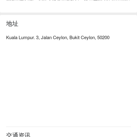
难忘时刻而设的品味殿堂，让人全然沉浸于纯粹的美食之乐。

无论是寻求一顿简便的晚餐，或是一个流连忘返的夜晚，这里
地址
的体验都将让您毕生难忘：

Kuala Lumpur. 3, Jalan Ceylon, Bukit Ceylon, 50200
这场体验是所有细节谱成的交响乐：从香煎干贝的精致焦痕，
到依偎在绵密藏红花炖饭中的温润；从体贴入微、预想您所有
需求的完美服务，到温暖人心的问候。私密柔和的灯光让每次
交谈都显得格外特别，而丰富的藏酒单更承诺为您的餐点找到
天作之合，将这顿飨宴升华为珍藏心底的美好回忆。

🍽️ 精选推荐

・Pan-Seared Scallops with Saffron Risotto | 肥美干贝煎至金
黄，铺在口感绵密、香气馥郁的藏红花炖饭上。

・Duck Confit with Cherry Reduction | 经典法式美味，鸭肉软
嫩、外皮香脆，佐以浓郁酸甜的樱桃酱汁。

・Truffle Mushroom Pasta | 一道充满大地气息的奢华意大利
面，大方融入黑松露的浓郁芬芳。

交通资讯
🥤 招牌饮品
