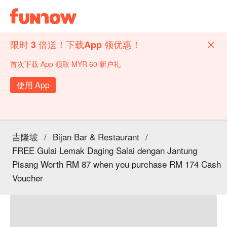
限时 3 倍送！下载App 领优惠！
首次下载 App 领取 MYR 60 新户礼
使用 App
吉隆坡
/
Bijan Bar & Restaurant
/
FREE Gulai Lemak Daging Salai dengan Jantung
Pisang Worth RM 87 when you purchase RM 174 Cash
Voucher