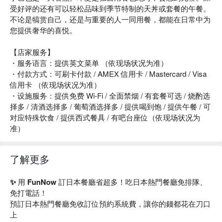
受好评的还有可以轻松品味到季节特制的天丼或套餐的午餐。
不论是犒赏自己，还是与重要的人一同用餐，​​都能在日常中为
您提供奢华的喜悦。
【店家服务】
・服务语言：提供英文菜单 （依现场状况为准）
・付款方式：可刷卡付款 / AMEX 信用卡 / Mastercard / Visa
信用卡 （依现场状况为准）
・设施服务：提供免费 Wi-Fi / 全面禁烟 / 有套餐可选 / 烧酌选
择多 / 清酒选择多 / 葡萄酒选择多 / 提供喝到饱 / 提供午餐 / 可
对应特殊饮食 / 提供西式餐具 / 有吧台座位（依现场状况为
准）
了解更多
✨ 用 FunNow 訂日本餐廳省超多！吃日本熱門餐廳免排隊、
免打電話！
預訂日本熱門餐廳免收訂位預約系統費，讓你的錢都花在刀口
上