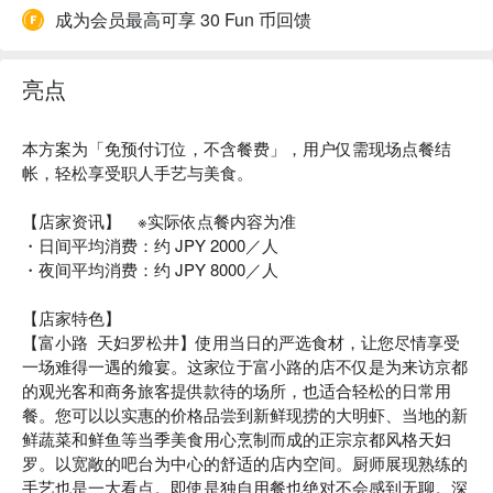
成为会员最高可享 30 Fun 币回馈
亮点
本方案为「免预付订位，不含餐费」，用户仅需现场点餐结
帐，轻松享受职人手艺与美食。
【店家资讯】 ※实际依点餐内容为准
・日间平均消费：约 JPY 2000／人
・夜间平均消费：约 JPY 8000／人
【店家特色】
【富小路 天妇罗松井】使用当日的严选食材，​​让您尽情享受
一场难得一遇的飨宴。这家位于富小路的店不仅是为来访京都
的观光客和商务旅客提供款待的场所，也适合轻松的日常用
餐。您可以以实惠的价格品尝到新鲜现捞的大明虾、当地的新
鲜蔬菜和鲜鱼等当季美食用心烹制而成的正宗京都风格天妇
罗。以宽敞的吧台为中心的舒适的店内空间。厨师展现熟练的
手艺也是一大看点。即使是独自用餐也绝对不会感到无聊。深