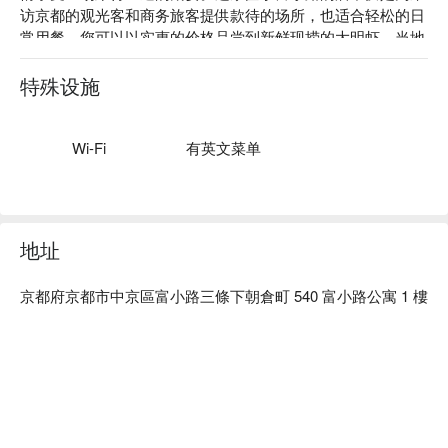
访京都的观光客和商务旅客提供款待的场所，也适合轻松的日
常用餐。您可以以实惠的价格品尝到新鲜现捞的大明虾、当地
的新鲜蔬菜和鲜鱼等当季美食用心烹制而成的正宗京都风格天
妇罗。以宽敞的吧台为中心的舒适的店内空间。厨师展现熟练
特殊设施
的手艺也是一大看点。即使是独自用餐也绝对不会感到无聊。
深受好评的还有可以轻松品味到季节特制的天丼或套餐的午
餐。不论是犒赏自己，还是与重要的人一同用餐，都能在日常
Wi-Fi
有英文菜单
中为您提供奢华的喜悦。

地址
京都府京都市中京區富小路三條下朝倉町 540 富小路公寓 1 樓