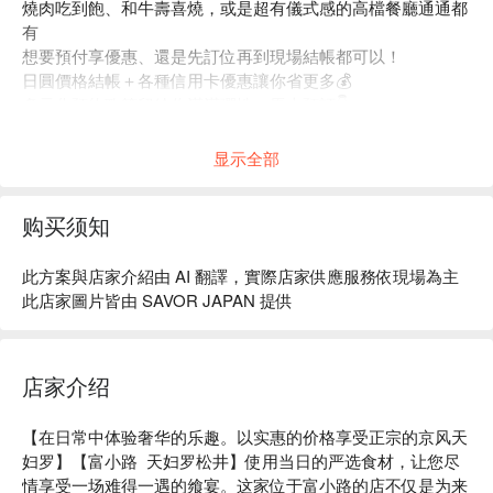
燒肉吃到飽、和牛壽喜燒，或是超有儀式感的高檔餐廳通通都
有
想要預付享優惠、還是先訂位再到現場結帳都可以！
日圓價格結帳＋各種信用卡優惠讓你省更多💰
多元化預約政策留給你滿滿彈性，馬上預訂👇
显示全部
购买须知
此方案與店家介紹由 AI 翻譯，實際店家供應服務依現場為主
此店家圖片皆由 SAVOR JAPAN 提供
店家介绍
【在日常中体验奢华的乐趣。以实惠的价格享受正宗的京风天
妇罗】【富小路  天妇罗松井】使用当日的严选食材，让您尽
情享受一场难得一遇的飨宴。这家位于富小路的店不仅是为来