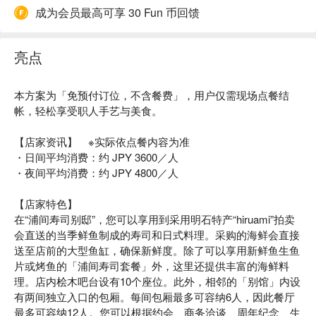
成为会员最高可享 30 Fun 币回馈
亮点
本方案为「免预付订位，不含餐费」，用户仅需现场点餐结
帐，轻松享受职人手艺与美食。
【店家资讯】 ※实际依点餐内容为准
・日间平均消费：约 JPY 3600／人
・夜间平均消费：约 JPY 4800／人
【店家特色】
在“浦间寿司别邸”，您可以享用到采用明石特产“hiruami”拍卖
会直送的当季鲜鱼制成的寿司和日式料理。采购的海鲜会直接
送至店前的大型鱼缸，确保新鲜度。除了可以享用新鲜鱼生鱼
片或烤鱼的「浦间寿司套餐」外，这里还提供丰富的海鲜料
理。店内桧木吧台设有10个座位。此外，相邻的「别馆」内设
有两间独立入口的包厢。每间包厢最多可容纳6人，因此餐厅
最多可容纳12人。您可以根据约会、商务洽谈、周年纪念、生