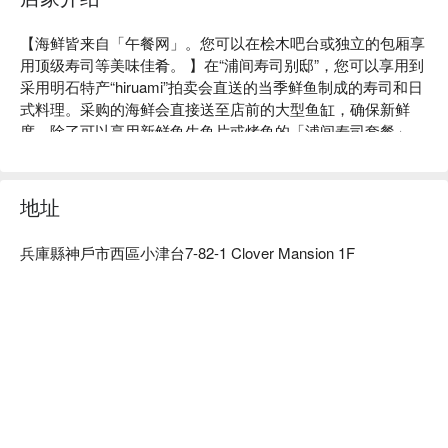
【海鲜皆来自「午餐网」。您可以在桧木吧台或独立的包厢享
用顶级寿司等美味佳肴。 】在“浦间寿司别邸”，您可以享用到
采用明石特产“hiruami”拍卖会直送的当季鲜鱼制成的寿司和日
式料理。采购的海鲜会直接送至店前的大型鱼缸，确保新鲜
度。除了可以享用新鲜鱼生鱼片或烤鱼的「浦间寿司套餐」
外，这里还提供丰富的海鲜料理。店内桧木吧台设有10个座
位。此外，相邻的「别馆」内设有两间独立入口的包厢。每间
包厢最多可容纳6人，因此餐厅最多可容纳12人。您可以根据
地址
约会、商务洽谈、周年纪念、生日、家庭聚会等各种场合，准
备合适的座位。这里汇集了明石独有的章鱼、鲷鱼、星鳗等优
兵庫縣神戶市西區小津台7-82-1 Clover Mansion 1F
质食材，即使是最挑剔的美食家也会为之倾倒。
