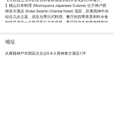
】桃山日本料理 (Momoyama Japanese Cuisine) 位于神户西
神东方酒店 (Kobe Seishin Oriental Hotel) 顶层，距离西神中央
站仅几步之遥，供应当季日式料理。餐厅的四季美景和时令食
材使其成为一个极具吸引力的选择。餐厅提供各种奢华精致的
菜肴，包括可以品尝淡路和明石新鲜海鲜的生鱼片，以及在炭
火上烤至完美口感的炭烤牛排。此外，还提供各种酒水，包括
当季推荐酒水和与日式料理搭配的酒水。餐厅氛围庄重舒适，
地址
配备大厅座位、私人餐桌以及大小榻榻米包间，是举办周年纪
念、晚宴、商务招待、各种庆祝活动和追悼会等各种活动的理
兵庫縣神戶市西區古兒台5-6-3 西神東方酒店17F
想场所。
