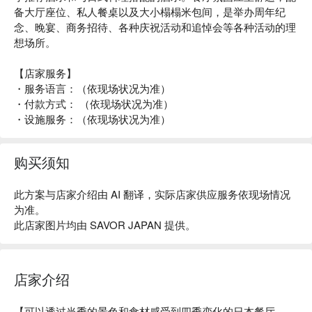
备大厅座位、私人餐桌以及大小榻榻米包间，是举办周年纪
念、晚宴、商务招待、各种庆祝活动和追悼会等各种活动的理
想场所。
【店家服务】
・服务语言：（依现场状况为准）
・付款方式： （依现场状况为准）
・设施服务：（依现场状况为准）
购买须知
此方案与店家介绍由 AI 翻译，实际店家供应服务依现场情况
为准。
此店家图片均由 SAVOR JAPAN 提供。
店家介绍
【可以透过当季的景色和食材感受到四季变化的日本餐厅。 