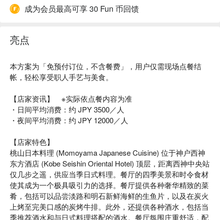
成为会员最高可享 30 Fun 币回馈
亮点
本方案为「免预付订位，不含餐费」，用户仅需现场点餐结
帐，轻松享受职人手艺与美食。
【店家资讯】 ※实际依点餐内容为准
・日间平均消费：约 JPY 3500／人
・夜间平均消费：约 JPY 12000／人
【店家特色】
桃山日本料理 (Momoyama Japanese Cuisine) 位于神户西神
东方酒店 (Kobe Seishin Oriental Hotel) 顶层，距离西神中央站
仅几步之遥，供应当季日式料理。餐厅的四季美景和时令食材
使其成为一个极具吸引力的选择。餐厅提供各种奢华精致的菜
肴，包括可以品尝淡路和明石新鲜海鲜的生鱼片，以及在炭火
上烤至完美口感的炭烤牛排。此外，还提供各种酒水，包括当
季推荐酒水和与日式料理搭配的酒水。餐厅氛围庄重舒适，配