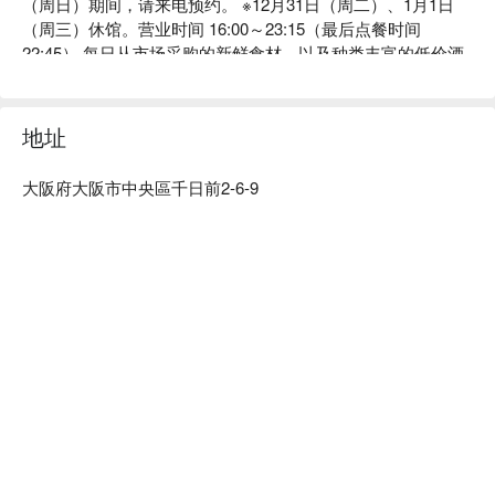
（周日）期间，请来电预约。 ※12月31日（周二）、1月1日
（周三）休馆。营业时间 16:00～23:15（最后点餐时间 
22:45） 每日从市场采购的新鲜食材，以及种类丰富的低价酒
水，让您尽享美味。价格实惠，绝不妥协。酒水种类丰富★从
备受欢迎的炉端烧吧台到桌椅、榻榻米包厢、包厢，各种场合
都能轻松应对♪【高级无限畅饮现已推出！ 】9道菜无限畅
地址
饮！高级狸猫「令和套餐」5000日元★☆午餐派对也OK！ 
12:00起接受预约！ （8人以上）☆★

大阪府大阪市中央區千日前2-6-9