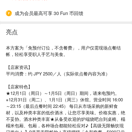
成为会员最高可享 30 Fun 币回馈
亮点
本方案为「免预付订位，不含餐费」，用户仅需现场点餐结
帐，轻松享受职人手艺与美食。
【店家资讯】
平均消费：约 JPY 2500／人（实际依点餐内容为准）
【店家特色】
★12月1日（周日）～1月5日（周日）期间，请来电预约。
※12月31日（周二）、1月1日（周三）休馆。营业时间 16:00
～23:15（最后点餐时间 22:45） 每日从市场采购的新鲜食
材，以及种类丰富的低价酒水，让您尽享美味。价格实惠，绝
不妥协。酒水种类丰富★从备受欢迎的炉端烧吧台到桌椅、榻
榻米包厢、包厢，各种场合都能轻松应对♪【高级无限畅饮现
已推出！ 】9道菜无限畅饮！高级狸猫「令和套餐」5000日元