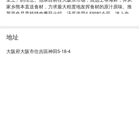
家乡熊本直送食材，力求最大程度地发挥食材的原汁原味。推
荐菜色是香辣猪肉蘑菇火锅。汤底选用4-5种时令菇，淋上奈
良产吉野荞麦面。其他人气菜色包括新鲜到可以直接生吃的熊
本直送三种马肉刺身，以及香煎大王鸡。店内装潢充满日式风
格。一楼设有可近距离观赏店主刀刀的吧台座位，二楼则设有
地址
最多可容纳12人的餐桌，适合闺蜜聚会或亲子聚会。如果您想
品尝美食美酒，这家餐厅绝对值得一去。

大阪府大阪市住吉區神田5-18-4