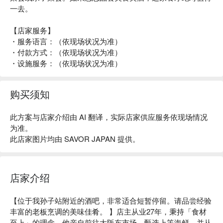
一去。
【店家服务】
・服务语言：（依现场状况为准）
・付款方式：（依现场状况为准）
・设施服务：（依现场状况为准）
购买须知
此方案与店家介绍由 AI 翻译，实际店家供应服务依现场情况
为准。
此店家图片均由 SAVOR JAPAN 提供。
店家介绍
【位于我孙子站附近的酒吧，非常适合短暂停留。请品尝经验
丰富的老板烹调的美味佳肴。 】店主从业27年，秉持「食材
至上」的理念。他亲自前往大阪东市场，甄选上等海鲜，并从