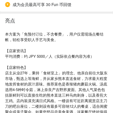
成为会员最高可享 30 Fun 币回馈
亮点
本方案为「免预付订位，不含餐费」，用户仅需现场点餐结
帐，轻松享受职人手艺与美食。
【店家资讯】
平均消费：约 JPY 5000／人（实际依点餐内容为准）
【店家特色】
店主从业27年，秉持「食材至上」的理念。他亲自前往大阪东
市场，甄选上等海鲜，并从家乡熊本直送食材，力求最大程度
地发挥食材的原汁原味。推荐菜色是香辣猪肉蘑菇火锅。汤底
选用4-5种时令菇，淋上奈良产吉野荞麦面。其他人气菜色包
括新鲜到可以直接生吃的熊本直送三种马肉刺身，以及香煎大
王鸡。店内装潢充满日式风格。一楼设有可近距离观赏店主刀
刀的吧台座位，二楼则设有最多可容纳12人的餐桌，适合闺蜜
聚会或亲子聚会。如果您想品尝美食美酒，这家餐厅绝对值得