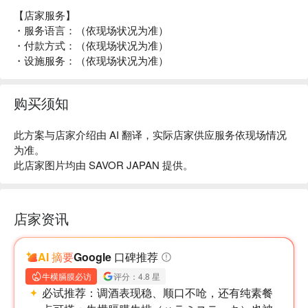
【店家服务】
・服务语言：（依现场状况为准）
・付款方式：（依现场状况为准）
・设施服务：（依现场状况为准）
购买须知
此方案与店家介绍由 AI 翻译，实际店家供应服务依现场情况
为准。
此店家图片均由 SAVOR JAPAN 提供。
店家资讯
AI 摘要
Google 口碑推荐
牛横膈膜必访
评分：4.8 星
必试推荐：
调酒表现稳、顺口不呛，还有纯素餐