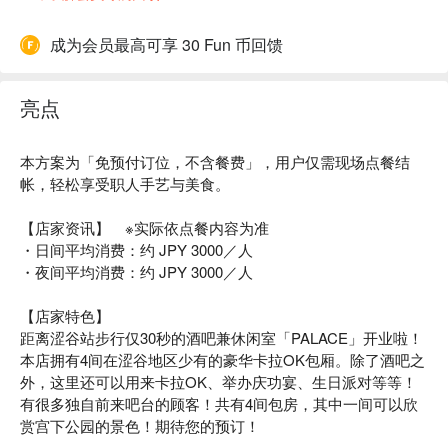
成为会员最高可享 30 Fun 币回馈
亮点
本方案为「免预付订位，不含餐费」，用户仅需现场点餐结
帐，轻松享受职人手艺与美食。
【店家资讯】 ※实际依点餐内容为准
・日间平均消费：约 JPY 3000／人
・夜间平均消费：约 JPY 3000／人
【店家特色】
距离涩谷站步行仅30秒的酒吧兼休闲室「PALACE」开业啦！
本店拥有4间在涩谷地区少有的豪华卡拉OK包厢。除了酒吧之
外，这里还可以用来卡拉OK、举办庆功宴、生日派对等等！
有很多独自前来吧台的顾客！共有4间包房，其中一间可以欣
赏宫下公园的景色！期待您的预订！