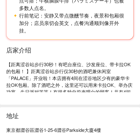
点可搭；牛横膈膜牛排（ハラミステーキ）也被
多数人点名。
行前笔记：
安静又带点微醺节奏，夜景和包厢很
加分；店员亲切会英文，点餐沟通顺到像开外
挂。
店家介绍
【距离涩谷站步行30秒！有吧台座位、沙发座位、带卡拉OK
的包厢！ 】距离涩谷站步行仅30秒的酒吧兼休闲室
「PALACE」开业啦！本店拥有4间在涩谷地区少有的豪华卡
拉OK包厢。除了酒吧之外，这里还可以用来卡拉OK、举办庆
功宴、生日派对等等！有很多独自前来吧台的顾客！共有4间
包房，其中一间可以欣赏宫下公园的景色！期待您的预订！

地址
東京都澀谷區澀谷1-25-6澀谷Parkside大廈4樓