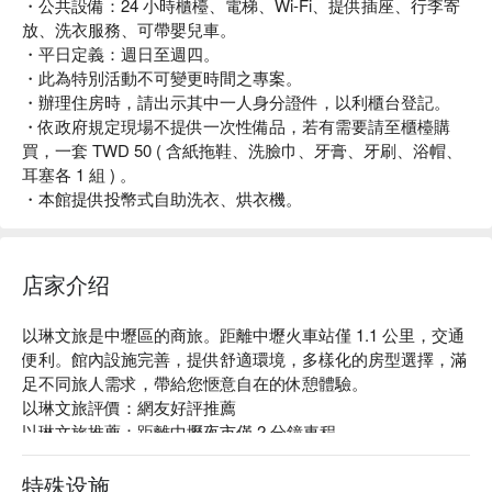
・公共設備：24 小時櫃檯、電梯、Wi-Fi、提供插座、行李寄
放、洗衣服務、可帶嬰兒車。
・平日定義：週日至週四。
・此為特別活動不可變更時間之專案。
・辦理住房時，請出示其中一人身分證件，以利櫃台登記。
・依政府規定現場不提供一次性備品，若有需要請至櫃檯購
買，一套 TWD 50 ( 含紙拖鞋、洗臉巾、牙膏、牙刷、浴帽、
耳塞各 1 組 ) 。
・本館提供投幣式自助洗衣、烘衣機。
店家介绍
以琳文旅是中壢區的商旅。距離中壢火車站僅 1.1 公里，交通
便利。館內設施完善，提供舒適環境，多樣化的房型選擇，滿
足不同旅人需求，帶給您愜意自在的休憩體驗。

以琳文旅評價：網友好評推薦

以琳文旅推薦：距離中壢夜市僅 2 分鐘車程。

以琳文旅優惠、以琳文旅住宿方案、以琳文旅休息方案立刻查
看⬇︎
特殊设施