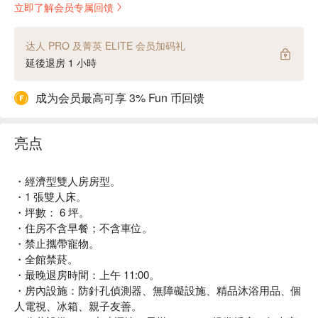
立即了解会员专属回馈
达人 PRO 及菁英 ELITE 会员加码礼
延後退房 1 小時
成为会员最高可享 3% Fun 币回馈
亮点
・經濟型雙人房房型。
・1 張雙人床。
・坪數： 6 坪。
・住房不含早餐；不含車位。
・禁止攜帶寵物。
・全館禁菸。
・最晚退房時間：上午 11:00。
・房內設施：防針孔偵測器、無障礙設施、精品沐浴用品、個
人電視、冰箱、親子友善。