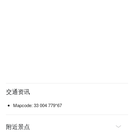
免费机场接驳服务：每小时运行一次，时间为每日 09:00 至 
19:00（须提前预约），在店面还车后更提供送机服务

异地取还车服务（指定区域提供）：可安排将车辆送至您指定
地点（饭店或车站），适用区域包括那霸市以南区域（机场除
外），如：丰见城市、糸满市、南风原町与八重瀬町等 

全在线租车流程：从 FunNow 预约、付款后，从保险确认、接
送、取还车信息皆可透过官方 LINE 完成，免除现场填写合约
浪费旅游时间的烦恼 

双语客服支持（日／英），让国际旅客安心使用 

地点优势：营业所设于名嘉地交流道旁（北部高速公路 1 分
钟），距离那霸机场约 13 分钟车程，交通便捷 
交通资讯
Mapcode: 33 004 779*67
附近景点