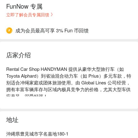
FunNow 专属
立即了解会员专属回馈
成为会员最高可享 3% Fun 币回馈
店家介绍
Rental Car Shop HANDYMAN 提供从豪华大型旅行车（如 
Toyota Alphard）到省油混合动力车（如 Prius）多元车款，特
别适合冲绳家庭或团体旅游使用。由 Global Lines 公司经营，
拥有丰富车辆库存与区域内极具竞争力的价格，尤其大型车供
应充足，深受好评！

【高分推荐】Google 4.8 星 🌟 116 人高分推荐：「舒适干净
的 Alphard 与合理的价格~接待人员的英文流利非常亲切和热
诚，可使用 Line 联系十分方便又安心，下次来冲绳一定会再
地址
来租车的 ! Friendly service and reasonable price !」（截取自
网络评价）

沖縄県豊見城市字名嘉地180-1
【为何来冲绳租车推荐 Rental Car Shop HANDYMAN】
