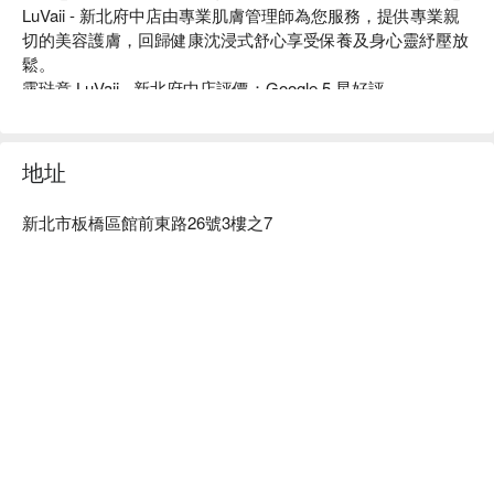
LuVaii - 新北府中店由專業肌膚管理師為您服務，提供專業親
切的美容護膚，回歸健康沈浸式舒心享受保養及身心靈紓壓放
鬆。

露琺意 LuVaii - 新北府中店評價：Google 5 星好評

露琺意 LuVaii - 新北府中店服務：提供專業親切的美容護膚服
務 

露琺意 LuVaii - 新北府中店推薦：簡約時尚、明亮質感的空間
地址
營造出沉穩的氛圍，一踏入店內便感受到店家的專業。

露琺意 LuVaii - 新北府中店預約、露琺意 LuVaii - 新北府中店
新北市板橋區館前東路26號3樓之7
價格、露琺意 LuVaii - 新北府中店優惠立刻查看 ⬇︎