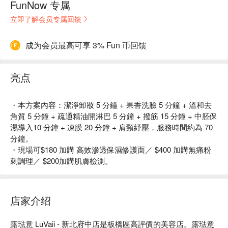
FunNow 专属
立即了解会员专属回馈
成为会员最高可享 3% Fun 币回馈
亮点
・本方案內容：潔淨卸妝 5 分鐘 + 果香洗臉 5 分鐘 + 溫和去
角質 5 分鐘 + 疏通精油開淋巴 5 分鐘 + 撥筋 15 分鐘 + 中胚保
濕導入10 分鐘 + 凍膜 20 分鐘 + 肩頸紓壓，服務時間約為 70
分鐘。
・現場可$180 加購 高效滲透保濕修護面／ $400 加購無痛粉
刺調理／ $200加購肌膚檢測。
店家介绍
露琺意 LuVaii - 新北府中店是板橋區高評價的美容店。露琺意 