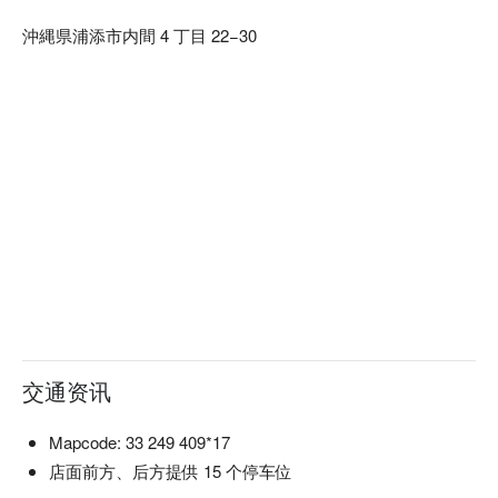
🍚 鳗鱼三吃（ひつまぶし）：先品尝切片鳗鱼的酥嫩原味，
沖縄県浦添市内間 4 丁目 22−30
再加入配料享受变化口感，最后冲上高汤变身成茶泡饭，从头
到尾三种吃法一次满足，尤其深受女性顾客喜爱。
交通资讯
Mapcode: 33 249 409*17
店面前方、后方提供 15 个停车位