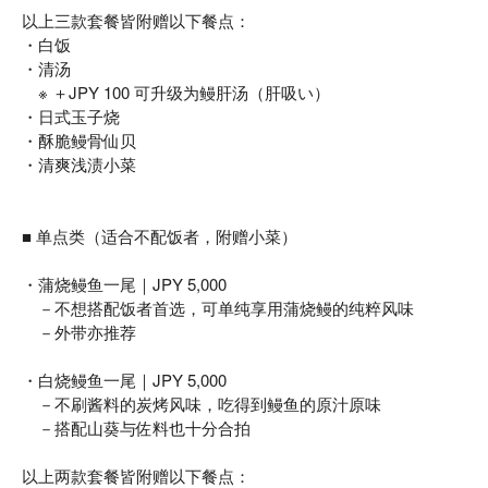
以上三款套餐皆附赠以下餐点：
・白饭
・清汤
※ ＋JPY 100 可升级为鳗肝汤（肝吸い）
・日式玉子烧
・酥脆鳗骨仙贝
・清爽浅渍小菜
■ 单点类（适合不配饭者，附赠小菜）
・蒲烧鳗鱼一尾｜JPY 5,000
－不想搭配饭者首选，可单纯享用蒲烧鳗的纯粹风味
－外带亦推荐
・白烧鳗鱼一尾｜JPY 5,000
－不刷酱料的炭烤风味，吃得到鳗鱼的原汁原味
－搭配山葵与佐料也十分合拍
以上两款套餐皆附赠以下餐点：