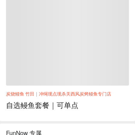
炭烧鳗鱼 竹田｜冲绳现点现杀关西风炭烤鳗鱼专门店
自选鳗鱼套餐｜可单点
FunNow 专属