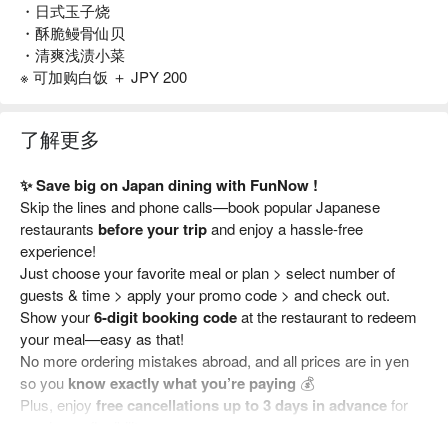
・日式玉子烧
・酥脆鳗骨仙贝
・清爽浅渍小菜
※ 可加购白饭 ＋ JPY 200
了解更多
✨ Save big on Japan dining with FunNow !
Skip the lines and phone calls—book popular Japanese
restaurants
before your trip
and enjoy a hassle-free
experience!
Just choose your favorite meal or plan > select number of
guests & time > apply your promo code > and check out.
Show your
6-digit booking code
at the restaurant to redeem
your meal—easy as that!
No more ordering mistakes abroad, and all prices are in yen
so you
know exactly what you’re paying
💰
Plus, enjoy
free cancellations up to 3 days in advance
for
maximum flexibility.