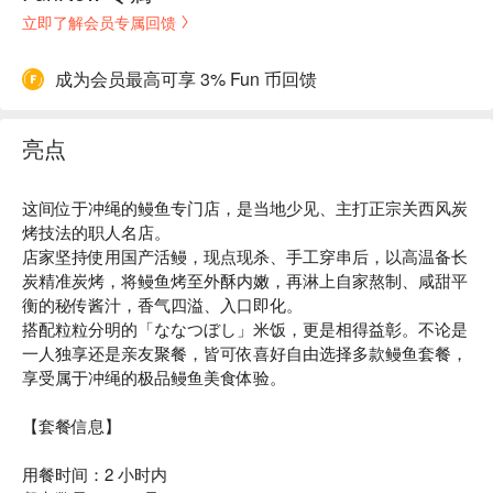
立即了解会员专属回馈
成为会员最高可享 3% Fun 币回馈
亮点
这间位于冲绳的鳗鱼专门店，是当地少见、主打正宗关西风炭
烤技法的职人名店。
店家坚持使用国产活鳗，现点现杀、手工穿串后，以高温备长
炭精准炭烤，将鳗鱼烤至外酥内嫩，再淋上自家熬制、咸甜平
衡的秘传酱汁，香气四溢、入口即化。
搭配粒粒分明的「ななつぼし」米饭，更是相得益彰。不论是
一人独享还是亲友聚餐，皆可依喜好自由选择多款鳗鱼套餐，
享受属于冲绳的极品鳗鱼美食体验。
【套餐信息】
用餐时间：2 小时内