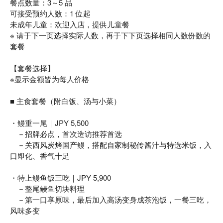
餐点数量：3～5 品
可接受预约人数：1 位起
未成年儿童：欢迎入店，提供儿童餐
※ 请于下一页选择实际人数，再于下下页选择相同人数份数的
套餐
【套餐选择】
※显示金额皆为每人价格
■ 主食套餐（附白饭、汤与小菜）
・鳗重一尾｜JPY 5,500
－招牌必点，首次造访推荐首选
－关西风炭烤国产鳗，搭配自家制秘传酱汁与特选米饭，入
口即化、香气十足
・特上鳗鱼饭三吃｜JPY 5,900
－整尾鳗鱼切块料理
－第一口享原味，最后加入高汤变身成茶泡饭，一餐三吃，
风味多变