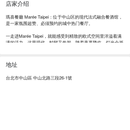
店家介绍
瑪喜餐廳 Marée Taipei：位于中山区的现代法式融合餐酒馆，
是一家氛围超赞、必须预约的城中热门餐厅。

一走进Marée Taipei，就能感受到精致的欧式空间里洋溢着满
满的活力。这里现代、时髦又热闹，随着夜幕降临，灯光会渐
渐变暗，营造出一种私密又高级的用餐氛围，难怪成为城中一
位难求的打卡圣地。

地址
懂吃的老饕都爱这里的原因：这家预约制的热门店，将融合料
理玩得出神入化。以纯正的法式小酒馆风味为基底，主厨巧妙
台北市中山區 中山北路三段26-1號
地融入了意式和日式烹饪技巧。菜单采用季节性无菜单料理
（Omakase）形式，确保每道菜都采用最新鲜、最顶级的食
材，口感炸裂。再搭配精选的鸡尾酒和葡萄酒，简直是完美的
一晚！

⭐ Google 评分：4.7 / 511 则评论

💁🏻 实用信息
