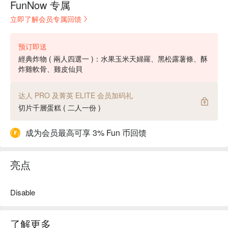
FunNow 专属
立即了解会员专属回馈
预订即送
經典炸物 ( 兩人四選一 )：水果玉米天婦羅、黑松露薯條、酥
炸雞軟骨、雞皮仙貝
达人 PRO 及菁英 ELITE 会员加码礼
切片千層蛋糕 ( 二人一份 )
成为会员最高可享 3% Fun 币回馈
亮点
Disable
了解更多