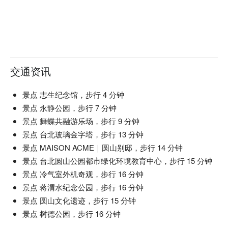
人均消费：NT$ 400 - 800 / 人

适合场景：浪漫约会、朋友聚餐、商务宴请、私人派对

友情提示：店内设有包厢，配有投影和K歌设备，适合举办私
密活动。

🍽️ 口碑必吃

交通资讯
口碑必吃：Burrata Spicy Meat Sauce Handmade Pasta (布拉
塔辣肉酱手工意面) | 绵密的布拉塔芝士，搭配浓郁辛香的肉酱
和Q弹手工意面，口感超丰富！

景点 志生纪念馆，步行 4 分钟
主厨推荐：Japanese Wagyu (日本和牛) | 纯粹的味蕾享受，
景点 永静公园，步行 7 分钟
烹饪得恰到好处，完美突显其惊艳的油花和风味。

景点 舞蝶共融游乐场，步行 9 分钟
US Dry-Aged 28-day Ribeye Heart Steak/12oz (美国28天干式
景点 台北玻璃金字塔，步行 13 分钟
熟成肋眼心牛排/12oz) | 肉食爱好者的梦想！干式熟成工艺浓
景点 MAISON ACME｜圆山别邸，步行 14 分钟
缩了牛肉的极致风味。

Italian Confit Garlic Oyster Pasta (意式油封蒜香生蚝意面) | 肥
景点 台北圆山公园都市绿化环境教育中心，步行 15 分钟
美生蚝与香甜的慢煮油封蒜，与弹牙意面完美结合。

景点 冷气室外机奇观，步行 16 分钟
Hokkaido Matsuba Crab Salmon Roe Cream Cheese with 
景点 蒋渭水纪念公园，步行 16 分钟
Crisps (北海道松叶蟹鲑鱼卵奶油芝士配脆片) | 鲜甜蟹肉、咸
景点 圆山文化遗迹，步行 15 分钟
鲜鲑鱼卵与绵密芝士的奢华开胃菜。

景点 树德公园，步行 16 分钟
🥤 招牌饮品
