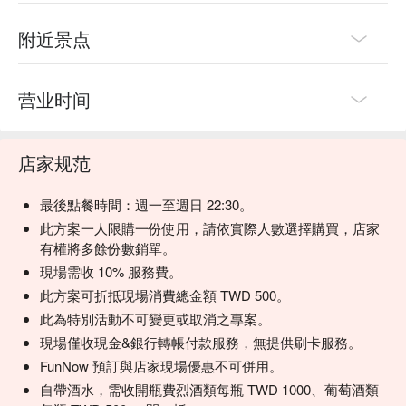
Curated Cocktails (精选特调鸡尾酒) | 专业调制的鸡尾酒，为
附近景点
搭配菜品大胆的风味而设计。

Red Wine Selection (精选红葡萄酒) | 一系列精心挑选的红
酒，适合搭配和牛、牛排等口味浓郁的菜肴。

营业时间
White Wine Selection (精选白葡萄酒) | 清爽的白葡萄酒，与海
鲜和意面等料理是绝配。

💡 FunNow 懂吃笔记：本推荐由 AI 汇整网络热门口碑。（贴
店家规范
心提醒：若包含酒精饮品，请理性饮酒｜过量饮酒，有害健
康）
最後點餐時間：週一至週日 22:30。
此方案一人限購一份使用，請依實際人數選擇購買，店家
有權將多餘份數銷單。
現場需收 10% 服務費。
此方案可折抵現場消費總金額 TWD 500。
此為特別活動不可變更或取消之專案。
現場僅收現金&銀行轉帳付款服務，無提供刷卡服務。
FunNow 預訂與店家現場優惠不可併用。
自帶酒水，需收開瓶費烈酒類每瓶 TWD 1000、葡萄酒類