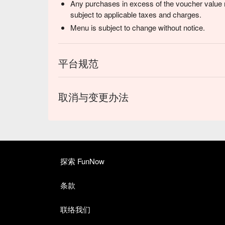
Any purchases in excess of the voucher value m
subject to applicable taxes and charges.
Menu is subject to change without notice.
平台规范
取消与变更办法
探索 FunNow
条款
联络我们