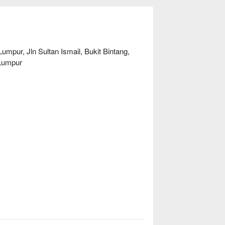
主厨们在充满活力的现场烹饪台前，为您即席
。这是一场对马来西亚美食大熔炉的真诚礼
经典的烤肉，使每一次造访都成为一趟充满
ur, Jln Sultan Ismail, Bukit Bintang,
想沉浸在万国风味飨宴中的绝佳选择。
 Lumpur