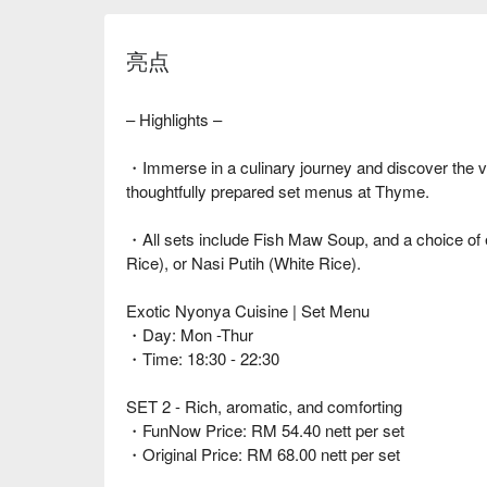
亮点
– Highlights –
・Immerse in a culinary journey and discover the vi
thoughtfully prepared set menus at Thyme.
・All sets include Fish Maw Soup, and a choice of 
Rice), or Nasi Putih (White Rice).
Exotic Nyonya Cuisine | Set Menu
・Day: Mon -Thur
・Time: 18:30 - 22:30
SET 2 - Rich, aromatic, and comforting
・FunNow Price: RM 54.40 nett per set
・Original Price: RM 68.00 nett per set