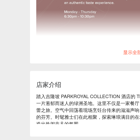
显示全
店家介绍
踏入吉隆坡 PARKROYAL COLLECTION 酒
一片葱郁而迷人的绿洲圣地。这里不仅是一家餐厅
蕾之旅。空气中回荡着现场烹饪台传来的滋滋声响
的芬芳。时髦雅士们在此相聚，探索琳琅满目的在
造出热闹非凡的氛围。

无论是享用一顿轻快的晚餐，或想在此度过一个悠