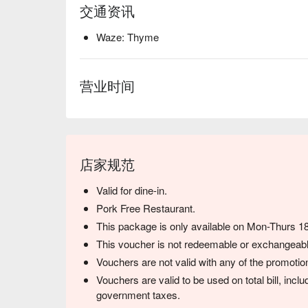
交通资讯
Waze: Thyme
营业时间
店家规范
Valid for dine-in.
Pork Free Restaurant.
This package is only available on Mon-Thurs 1
This voucher is not redeemable or exchangeabl
Vouchers are not valid with any of the promotion
Vouchers are valid to be used on total bill, inc
government taxes.