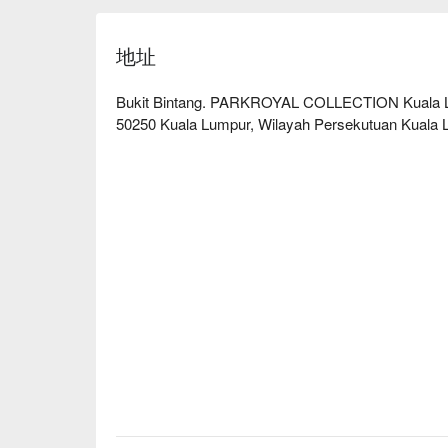
魔法就藏在它的“风味剧场”里。欣赏才华洋溢的
创作道道佳肴，确保每一盘都新鲜且充满个人风格
地址
赞，让您能一次品尝到火辣的咖喱、精致的点心和
惊喜的美味探索。

Bukit Bintang. PARKROYAL COLLECTION Kuala Lump
这里是庆祝家庭聚会、举办重要商务午餐，或纯粹
50250 Kuala Lumpur, Wilayah Persekutuan Kuala