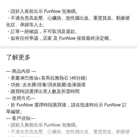
・請於入座前出示 FunNow 兌換碼。
・不適合患高血壓、心臟病、急性腦出血、重度貧血、動脈硬
化症、孕婦等人士。
・訂單一經確認，不可取消及退款。
・如有任何爭議，店家 及 FunNow 保留最終決定權。
了解更多
— 商品內容 —
・香薰淋巴推油+喜馬拉雅熱石 (45分鐘)
・功效: 去水腫/排毒/消炎殺菌/血液循環
・購買時請選擇出席人數及所需時間
— 使用方式—
・於 FunNow 選擇時段購買後，請在抵達時出示 FunNow 訂
單編號。
— 客戶須知—
・請於入座前出示 FunNow 兌換碼。
・不適合患高血壓、心臟病、急性腦出血、重度貧血、動脈硬