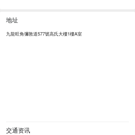
b. 設有香港首間天然去濕氣療法——喜馬拉雅礦物鹽 Spa，結
合有效舒緩痛症、改善體態、優化睡眠等多元服務

旺角按摩 - 怡靜 Top Beauty 立刻預訂
地址
九龍旺角彌敦道577號高氏大樓1樓A室
交通资讯