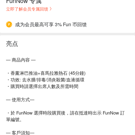
FunNow 专属
立即了解会员专属回馈
成为会员最高可享 3% Fun 币回馈
亮点
— 商品內容 —
・香薰淋巴推油+喜馬拉雅熱石 (45分鐘)
・功效: 去水腫/排毒/消炎殺菌/血液循環
・購買時請選擇出席人數及所需時間
— 使用方式—
・於 FunNow 選擇時段購買後，請在抵達時出示 FunNow 訂
單編號。
— 客戶須知—