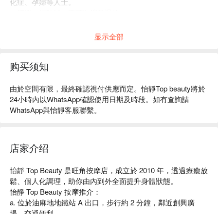
化症、孕婦等人士。
・訂單一經確認，不可取消及退款。
・如有任何爭議，店家 及 FunNow 保留最終決定權。
显示全部
购买须知
由於空間有限，最終確認視付供應而定。怡靜Top beauty將於
24小時內以WhatsApp確認使用日期及時段。如有查詢請
WhatsApp與怡靜客服聯繫。
店家介绍
怡靜 Top Beauty 是旺角按摩店，成立於 2010 年，透過療癒放
鬆、個人化調理，助你由內到外全面提升身體狀態。

怡靜 Top Beauty 按摩推介：

a. 位於油麻地地鐵站 A 出口，步行約 2 分鐘，鄰近創興廣
場，交通便利
