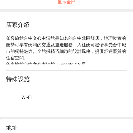
显示全部
店家介绍
雀客旅館台中文心中清館是知名的台中北區飯店，地理位置的
優勢可享有便利的交通及週邊服務，入住便可盡情享受台中城
市的獨特魅力。全館採精巧細緻的設計風格，提供舒適優質的
住宿空間。

雀客旅館台中文心中清館：Google 4.8 星

雀客旅館台中文心中清館推薦：雀客旅館台中文心中清館位於
北區，在台中市區裡提供給旅人一個舒適且便利的休息環境。
特殊设施
簡單不繁複的設計為視覺帶來整齊和諧，也讓空間更開闊明
亮。嚴謹的細節處理，讓旅客體驗優質的住宿服務。

雀客旅館台中文心中清館優惠、雀客旅館台中文心中清館住宿
Wi-Fi
方案、雀客旅館台中文心中清館休息方案立刻查看⬇︎
地址