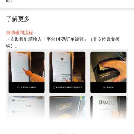
了解更多
自助報到流程
：
・自助報到請輸入「
平台14 碼訂單編號
」（非 6 位數兌換
碼）。