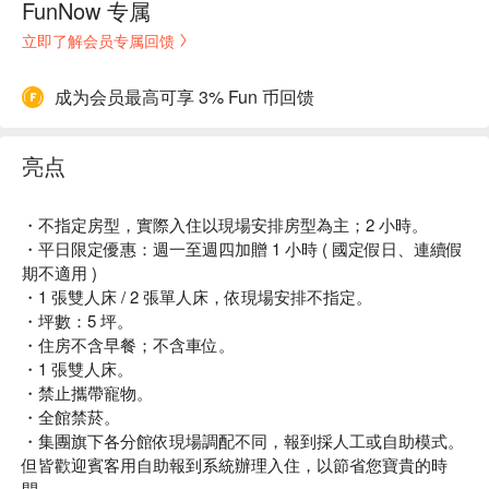
FunNow 专属
立即了解会员专属回馈
成为会员最高可享 3% Fun 币回馈
亮点
・不指定房型，實際入住以現場安排房型為主；2 小時。
・平日限定優惠：週一至週四加贈 1 小時 ( 國定假日、連續假
期不適用 )
・1 張雙人床 / 2 張單人床，依現場安排不指定。
・坪數：5 坪。
・住房不含早餐；不含車位。
・1 張雙人床。
・禁止攜帶寵物。
・全館禁菸。
・集團旗下各分館依現場調配不同，報到採人工或自助模式。
但皆歡迎賓客用自助報到系統辦理入住，以節省您寶貴的時
間。