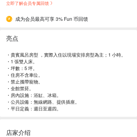
立即了解会员专属回馈
成为会员最高可享 3% Fun 币回馈
亮点
・貴賓風呂房型 ，實際入住以現場安排房型為主；1 小時。
・1 張雙人床。
・坪數：5 坪。
・住房不含車位。
・禁止攜帶寵物。
・全館禁菸。
・房內設施：浴缸、冰箱。
・公共設備：無線網路、提供插座。
・平日定義：週日至週四。
店家介绍