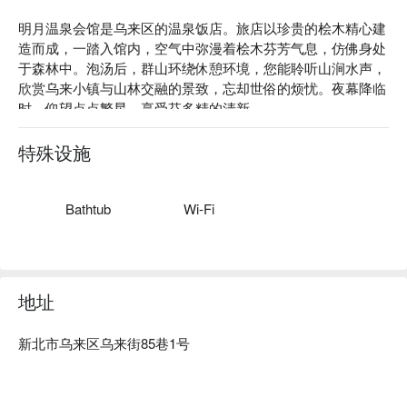
明月温泉会馆是乌来区的温泉饭店。旅店以珍贵的桧木精心建
造而成，一踏入馆内，空气中弥漫着桧木芬芳气息，仿佛身处
于森林中。泡汤后，群山环绕休憩环境，您能聆听山涧水声，
欣赏乌来小镇与山林交融的景致，忘却世俗的烦忧。夜幕降临
时，仰望点点繁星，享受芬多精的清新。

明月温泉会馆评价：Google 4.1 星

明月温泉会馆推荐：乌来地处两条河川的交汇点，清澈见底的
特殊设施
河水是垂钓的理想场所。温泉位于南势溪和桶后溪的交流处，
水量充沛、温度达 86℃，无色、无臭、透明，是极适合沐浴
的咸性泉水，对保养皮肤有良好效果。

Bathtub
Wi-Fi
明月温泉会馆优惠、明月温泉会馆住宿方案、明月温泉会馆休
息方案立刻查看⬇︎
地址
新北市乌来区乌来街85巷1号