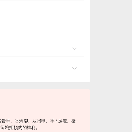
富貴手、香港腳、灰指甲、手 / 足疣、黴
保留婉拒預約的權利。