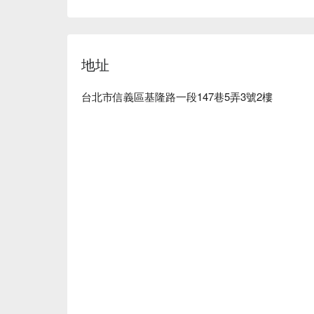
am 形象藝所預約、am 形象藝所價格立刻查看⬇︎
地址
台北市信義區基隆路一段147巷5弄3號2樓