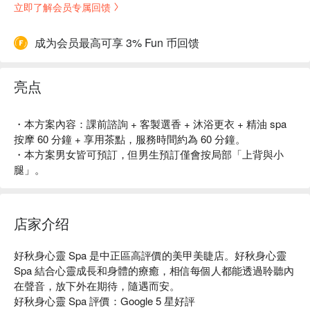
立即了解会员专属回馈
成为会员最高可享 3% Fun 币回馈
亮点
・本方案內容：課前諮詢 + 客製選香 + 沐浴更衣 + 精油 spa
按摩 60 分鐘 + 享用茶點，服務時間約為 60 分鐘。
・本方案男女皆可預訂，但男生預訂僅會按局部「上背與小
腿」。
店家介绍
好秋身心靈 Spa 是中正區高評價的美甲美睫店。好秋身心靈 
Spa 結合心靈成長和身體的療癒，相信每個人都能透過聆聽內
在聲音，放下外在期待，隨遇而安。

好秋身心靈 Spa 評價：Google 5 星好評
