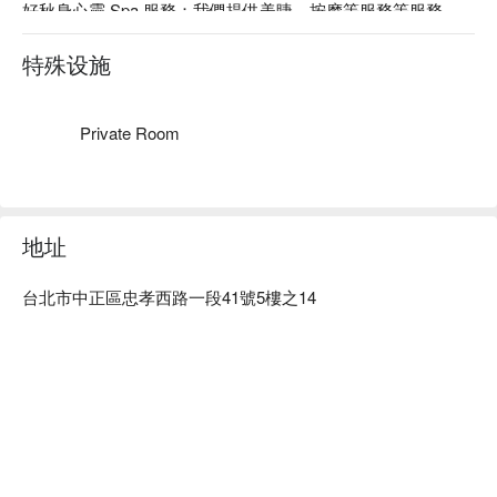
好秋身心靈 Spa 服務：我們提供美睫、按摩等服務等服務

好秋身心靈 Spa 推薦：專業團隊會依照每個人的狀態提供專
業且客製化的服務。在這裡，你可以找到那份屬於自己的特別
特殊设施
心境，我相信，每個人都需要一處能夠沉澱心靈的地方，一個
能夠讓自己得到完全放鬆和療癒的地方。

好秋身心靈 Spa 預約、好秋身心靈 Spa 價格、好秋身心靈 
Private Room
Spa 優惠立刻查看 ⬇︎									
地址
台北市中正區忠孝西路一段41號5樓之14