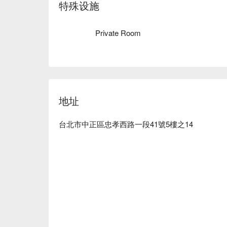
夠讓自己得到完全放鬆和療癒的地方。

特殊设施
Private Room
地址
台北市中正區忠孝西路一段41號5樓之14