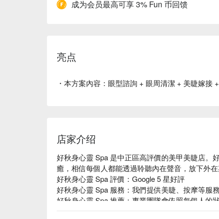
成为会员最高可享 3% Fun 币回馈
亮点
・本方案內容：眼型諮詢 + 眼周清潔 + 美睫嫁接 
店家介绍
好秋身心靈 Spa 是中正區高評價的美甲美睫店。好
癒，相信每個人都能透過聆聽內在聲音，放下外在
好秋身心靈 Spa 評價：Google 5 星好評

好秋身心靈 Spa 服務：我們提供美睫、按摩等服務
好秋身心靈 Spa 推薦：專業團隊會依照每個人
可以找到那份屬於自己的特別心境，我相信，每個