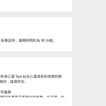
+ 保養說明，服務時間約為 90 分鐘。
秋身心靈 Spa 結合心靈成長和身體的療
期待，隨遇而安。

等服務

的狀態提供專業且客製化的服務。在這裡，你
人都需要一處能夠沉澱心靈的地方，一個能