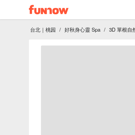
台北｜桃园
/
好秋身心靈 Spa
/
3D 單根自