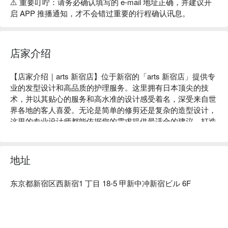
⚠️ 重要叮咛：请务必确认填写的 e-mail 地址正确，并建议开
启 APP 推播通知，才不会错过重要的行程确认讯息。
店家介绍
【店家介绍｜arts 新宿店】位于新宿的「arts 新宿店」提供专
业的发型设计和高品质的护理服务。这里拥有日本顶尖的技
术，并以其贴心的服务和高水准的设计感受着名，深受来自世
界各地的客人喜爱。无论是简单的修剪还是复杂的造型设计，
这里的专业设计师都能依据您的需求提供最适合的建议，打造
出符合您独特个性的发型。

「arts 新宿店」特别使用资生堂的「SUBLIMIC 芯之丽全效再
生系列」，这是一款任何发质皆通用的「小神盾」，能从发根
地址
到发梢提供深层修复，让您的头发恢复自然光泽。

【高分推荐】Google 4.8 星 ⭐️ 50+ 好评推荐：「即使我提出复
东京都新宿区西新宿1 丁目 18-5 甲新中冲新宿ビル 6F
杂的需求，设计师都能精准理解，并打造出令人惊艳的成果。
即使我对颜色或剪发没有具体想法，她也会耐心与我讨论，给
出专业又贴切的建议，让我可以放心交给她。沙龙环境干净，
氛围舒适，所有的员工不仅技术一流，还非常亲切好相处，真