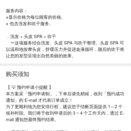
服务内容：
※显示价格为每位顾客的价格。
※ 包含洗发和吹干服务。
．洗发 + 头皮 SPA + 吹干
ー这项服务结合洗发、头皮 SPA 与吹干整理。头皮 SPA 可
以温和地按摩头皮，舒缓压力并促进血液循环，随后的吹干将
让您的发型呈现出自然美丽的效果。
购买须知
【 💡 预约申请小提醒 】
本方案采「预约申请制」，下单后请先稍候，收到「预约成功
通知」的 E-mail 才代表订单成立！
为了更顺利地为您安排行程，建议您于结帐页面提供 1～2 个
候补时段。我们将于收到申请后的 3 ~ 4 个工作天内，透过 E-
mail 通知您最终预约结果。