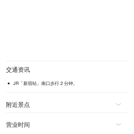
的非常推荐！」

【推荐服务】

资生堂 SUBLIMIC 芯之丽护发：深层护理发根，阻挡热伤
害、异味等 6 大环境伤害

个性化发型设计：根据发型与肤色量身打造

美发设计与修剪：针对每位顾客的需求设计

【更多推荐】

距离新宿车站南口仅 2 分钟步行

提供舒适且具有现代感的环境，让顾客能够轻松放松

专业设计和日本高水准的服务，无论是外国游客还是当地居民
交通资讯
都能够享受到专属的美发体验

店家位于新宿便利的位置，您可以在这里享受舒适的氛围，无
论是观光途中或购物休息时光，都能随时为自己安排一场高水
JR「新宿站」南口步行 2 分钟。
准的美发体验。
附近景点
营业时间