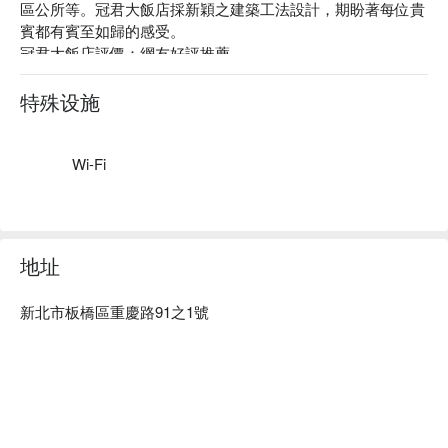
區公所等。冠君大飯店採新穎之建築工法設計，期盼著每位貴
賓都有賓至如歸的感受。

冠君大飯店評價：網友好評推薦。

冠君大飯店推薦：位置近捷運府中站，步行 7 分鐘即可抵達。

冠君大飯店優惠、冠君大飯店住宿方案、冠君大飯店休息方案
特殊设施
立刻查看⬇︎
Wi-Fi
地址
新北市板橋區重慶路91之1號