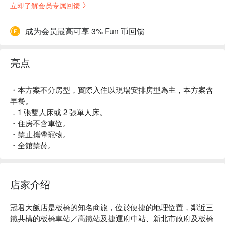
立即了解会员专属回馈
成为会员最高可享 3% Fun 币回馈
亮点
・本方案不分房型，實際入住以現場安排房型為主，本方案含
早餐。
．1 張雙人床或 2 張單人床。
・住房不含車位。
・禁止攜帶寵物。
・全館禁菸。
店家介绍
冠君大飯店是板橋的知名商旅，位於便捷的地理位置，鄰近三
鐵共構的板橋車站／高鐵站及捷運府中站、新北市政府及板橋