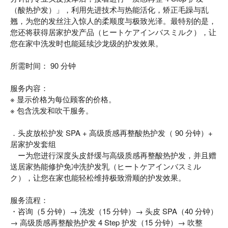
（酸热护发）」，利用先进技术与热能活化，矫正毛躁与乱
翘，为您的发丝注入惊人的柔顺度与极致光泽。最特别的是，
您还将获得居家护发产品（ヒートケアインバスミルク），让
您在家中洗发时也能延续沙龙级的护发效果。
所需时间： 90 分钟
服务内容：
※ 显示价格为每位顾客的价格。
※ 包含洗发和吹干服务。
．头皮放松护发 SPA + 高级质感再整酸热护发（ 90 分钟）+
居家护发套组
ー为您进行深度头皮舒缓与高级质感再整酸热护发，并且赠
送居家热能修护免冲洗护发乳（ヒートケアインバスミル
ク），让您在家也能轻松维持极致滑顺的护发效果。
服务流程：
・咨询（5 分钟）→ 洗发（15 分钟）→ 头皮 SPA（40 分钟）
→ 高级质感再整酸热护发 4 Step 护发（15 分钟）→ 吹整