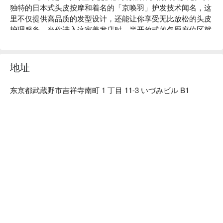
独特的日本式头皮按摩和着名的「京唤羽」护发技术闻名，这
里不仅提供高品质的发型设计，还能让你享受无比放松的头皮
护理服务。当你进入这家美发店时，半开放式的包厢座位区就
像是步入了一个专为放松身心而设计的舒适空间。

【高分推荐】Google 4.9 星 ⭐️ 127 则以上好评推荐： 「 亲切
的服务～设计师很友善」、「店家离车站很近，内部干净，服
地址
务区是半私人包厢，可以放松心情接受服务。我总是在与设计
师协商后要求剪发或烫发，每次的结果我都非常满意。」

东京都武蔵野市吉祥寺南町 1 丁目 11-3 いづみビル B1
【推荐服务】

日本式头皮护理：完美放松紧绷头皮

TOKIO 护发：让秀发在旅游期间保湿亮泽

个性化发型设计：根据脸型、发质推荐专属发型

【更多推荐】

距离吉祥寺车站仅 2 分钟步行

非常适合想要在吉祥寺逛街购物后，在东京度过一个放松美发
日的台湾旅客

店内环境清新雅致，设计师语言能力佳，对外国旅客十分友好