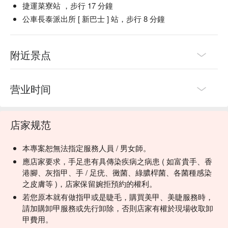
捷運菜寮站 ，步行 17 分鐘
公車長泰派出所 [ 新巴士 ] 站，步行 8 分鐘
附近景点
营业时间
店家规范
本專案恕無法指定服務人員 / 男女師。
應店家要求，手足患有具傳染疾病之病患 ( 如富貴手、香
港腳、灰指甲、手 / 足疣、黴菌、綠膿桿菌、各菌種感染
之皮膚等 )，店家保留婉拒預約的權利。
若您原本就有做指甲或是睫毛，購買美甲、美睫服務時，
請加購卸甲服務或先行卸除，否則店家有權於現場收取卸
甲費用。