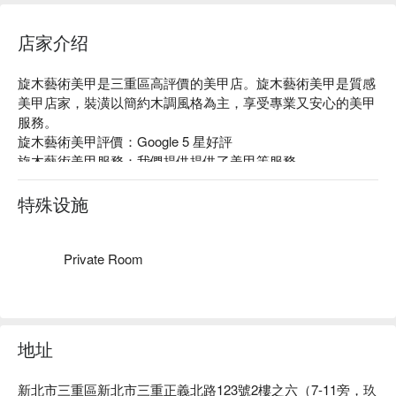
店家介绍
旋木藝術美甲是三重區高評價的美甲店。旋木藝術美甲是質感
美甲店家，裝潢以簡約木調風格為主，享受專業又安心的美甲
服務。

旋木藝術美甲評價：Google 5 星好評

旋木藝術美甲服務：我們提供提供了美甲等服務

旋木藝術美甲推薦：專業團隊會依照每個人不同的狀態，提供
專業且客製化的服務，評估、建議，讓你變的漂漂亮亮。

特殊设施
旋木藝術美甲預約、旋木藝術美甲價格、旋木藝術美甲優惠立
刻查看 ⬇︎
Private Room
地址
新北市三重區新北市三重正義北路123號2樓之六（7-11旁，玖