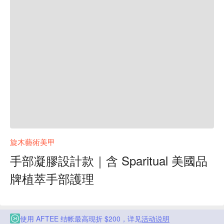
旋木藝術美甲
手部凝膠設計款｜含 Sparitual 美國品
牌植萃手部護理
使用 AFTEE 结帐最高现折 $200，详见
活动说明