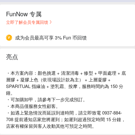
FunNow 专属
立即了解会员专属回馈
成为会员最高可享 3% Fun 币回馈
亮点
・本方案內容：顏色挑選 + 清潔消毒 + 修型 + 甲面處理 + 底
層膠 + 凝膠上色（依現場設計款為主） + 上層凝膠 +
SPARITUAL 指緣油 + 塗乳霜、按摩，服務時間約為 150 分
鐘。
・可加購卸甲，請參考下一步完成預訂。
・本商品僅服務女性顧客。
・如遇上緊急情況而延誤到達時間，請立即致電 0937-884-
708 提前通知店家您將遲到；如遲到超過預定時間 15 分鐘，
店家有權保留與客人改動其他可預定之時間。