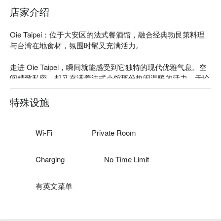
店家介绍
Oie Taipei：位于大安区的法式餐酒馆，融合经典勃艮第料理
与台湾在地食材，氛围时髦又充满活力。

走进 Oie Taipei，瞬间就能感受到它独特的现代优雅气息。空
间精致私密，却又充满着法式小馆那份热闹温暖的活力，无论
是浪漫约会还是庆祝派对，这里都是完美背景板。

特殊设施
内行人都爱这里的原因是：Oie Taipei 不只是一家普通的法
餐。主厨巧妙地将勃艮第和里昂的传统烹饪手法，与台湾最新
鲜的季节性食材结合。但真正的点睛之笔，是他们超强的酒单
Wi-Fi
Private Room
——由专业侍酒师精选的葡萄酒，和一份为美食量身打造的特
调鸡尾酒单，让你体验到最地道的 bistro 文化。

Charging
No Time Limit
⭐ Google 评分：4.6 / 179 则评论

有英文菜单
💁🏻 实用信息

人均消费：依菜单而异 / 人

适合场景：情侣约会、朋友聚餐、商务宴请、私人包场
