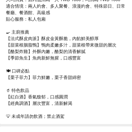
適合情境：兩人約會、多人聚餐、浪漫約會、特殊節日、日常
餐廳、餐酒館、高級感
貼心服務：私人包廂
🍳 主廚推薦
【法式酥皮肉派】酥皮金黃酥脆，內餡鮮美醇厚
【甜菜根胭脂鴨】鴨肉柔嫩多汁，甜菜根帶來微甜的層次
【酪梨炸雞】外酥內嫩，酪梨的清香解膩
【季節魚生】魚肉新鮮無腥，口感豐富
🍽️ ️口碑必點
【栗子菲力】菲力鮮嫩，栗子香甜綿密
🥤 特色飲品
【紅白酒】香氣馥郁，口感圓潤
【經典調酒】層次豐富，清新解渴
💡 未成年請勿飲酒；禁止酒駕