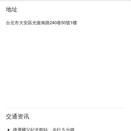
贴心提醒：提供私人包厢。附近有公共地下停车场。

地址
🍽️ 口碑必吃

台北市大安區光復南路240巷50號1樓
Chestnut Fillet (栗子菲力) | 经典菲力的柔嫩口感，融入了独特
迷人的栗子风味。

Beetroot Rouge Duck (甜菜根胭脂鴨) | 浓郁的鸭肉与朴实的甜
菜根达到完美平衡，好吃到舔盘！

Avocado Fried Chicken (酪梨炸雞) | 绝对是惊喜之作！外酥里
嫩，好吃到不敢相信。

Seasonal Fish Crudo (季節魚生) | 当日最新鲜的渔获，简单调
味就足够惊艳。

French Puff Pastry Meat Pie (法式酥皮肉派) | 一口咬下，咸香
酥脆，堪称完美杰作。

🥤 招牌饮品

特调鸡尾酒 | 探索独家原创与永恒经典，每一杯都有故事。

精选葡萄酒 | 让侍酒师带你领略精选的红、白、桃红葡萄酒的
世界。

交通资讯
无酒精特调 | 口味与创意绝不妥协的无酒精选择，同样精彩。

捷運國父紀念館站，步行 5 分鐘