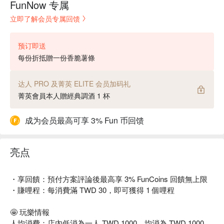
FunNow 专属
立即了解会员专属回馈
预订即送
每份折抵贈一份香脆薯條
达人 PRO 及菁英 ELITE 会员加码礼
菁英會員本人贈經典調酒 1 杯
成为会员最高可享 3% Fun 币回馈
亮点
・享回饋：預付方案評論後最高享 3% FunCoins 回饋無上限
・賺哩程：每消費滿 TWD 30，即可獲得 1 個哩程
🤩 玩樂情報
人均消費：店內低消為一人 TWD 1000，均消為 TWD 1000