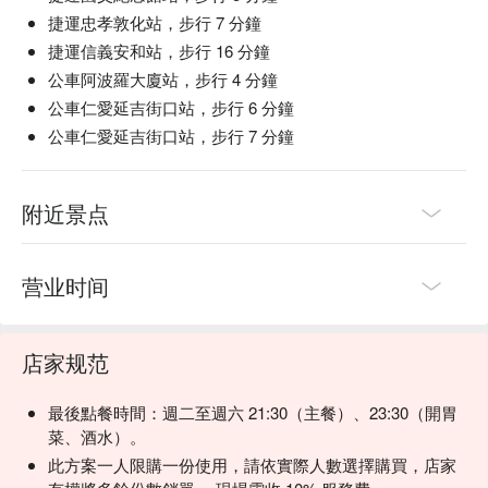
💡 FunNow 懂吃笔记：本推荐由 AI 汇整网络热门口碑。（贴
捷運忠孝敦化站，步行 7 分鐘
心提醒：若包含酒精饮品，请理性饮酒｜过量饮酒，有害健
捷運信義安和站，步行 16 分鐘
康）
公車阿波羅大廈站，步行 4 分鐘
公車仁愛延吉街口站，步行 6 分鐘
公車仁愛延吉街口站，步行 7 分鐘
附近景点
营业时间
店家规范
最後點餐時間：週二至週六 21:30（主餐）、23:30（開胃
菜、酒水）。
此方案一人限購一份使用，請依實際人數選擇購買，店家