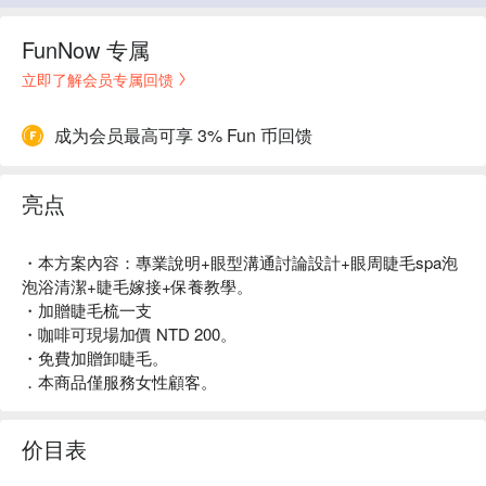
FunNow 专属
立即了解会员专属回馈
成为会员最高可享 3% Fun 币回馈
亮点
・本方案內容：專業說明+眼型溝通討論設計+眼周睫毛spa泡
泡浴清潔+睫毛嫁接+保養教學。
・加贈睫毛梳一支
・咖啡可現場加價 NTD 200。
・免費加贈卸睫毛。
．本商品僅服務女性顧客。
价目表