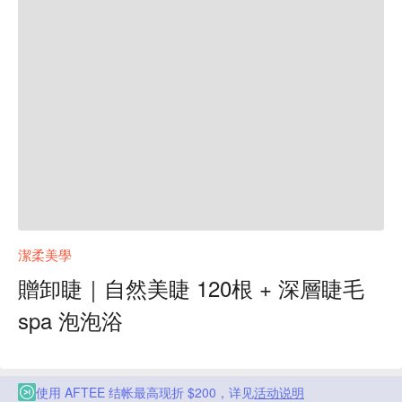
潔柔美學
贈卸睫｜自然美睫 120根 + 深層睫毛
spa 泡泡浴
使用 AFTEE 结帐最高现折 $200，详见
活动说明