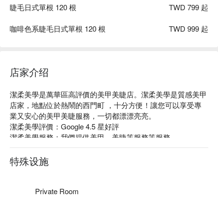
睫毛日式單根 120 根
TWD 799 起
咖啡色系睫毛日式單根 120 根
TWD 999 起
店家介绍
潔柔美學是萬華區高評價的美甲美睫店。潔柔美學是質感美甲
店家，地點位於熱鬧的西門町 ，十分方便！讓您可以享受專
業又安心的美甲美睫服務，一切都漂漂亮亮。

潔柔美學評價：Google 4.5 星好評

潔柔美學服務：我們提供美甲、美睫等服務等服務

潔柔美學推薦：專業團隊會依照每個人不同的狀態，提供專業
且客製化的服務。著重材料的選用，精心挑選適合台灣氣候的
特殊设施
國外大廠原料，小心呵護客人需要。

潔柔美學預約、潔柔美學價格、潔柔美學優惠立刻查看 ⬇︎
Private Room