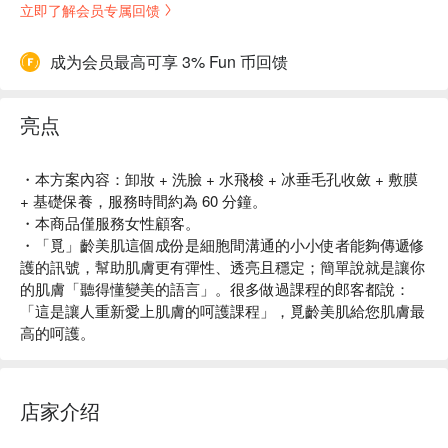
立即了解会员专属回馈
成为会员最高可享 3% Fun 币回馈
亮点
・本方案內容：卸妝 + 洗臉 + 水飛梭 + 冰垂毛孔收斂 + 敷膜
+ 基礎保養，服務時間約為 60 分鐘。
・本商品僅服務女性顧客。
・「覓」齡美肌這個成份是細胞間溝通的小小使者能夠傳遞修
護的訊號，幫助肌膚更有彈性、透亮且穩定；簡單說就是讓你
的肌膚「聽得懂變美的語言」。很多做過課程的郎客都說：
「這是讓人重新愛上肌膚的呵護課程」，覓齡美肌給您肌膚最
高的呵護。
店家介绍