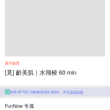
羅丹婕恩
[覓] 齡美肌｜水飛梭 60 min
使用 AFTEE 结帐最高现折 $200，详见
活动说明
FunNow 专属