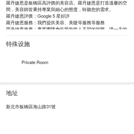
羅丹婕恩是板橋區高評價的美容店。羅丹婕恩是打造溫馨的空
間，美容師皆秉持專業與細心的態度，聆聽您的需求。

羅丹婕恩評價：Google 5 星好評

羅丹婕恩服務：我們提供美容、美睫等服務等服務

羅丹婕恩推薦：專業團隊會依照每個人不同的狀態，讓一天的
疲勞得到舒緩，享受美好的體驗服務，達到全方位的放鬆，一
條龍變美！

特殊设施
羅丹婕恩預約、羅丹婕恩價格、羅丹婕恩優惠立刻查看 ⬇︎
Private Room
地址
新北市板橋區海山路31號