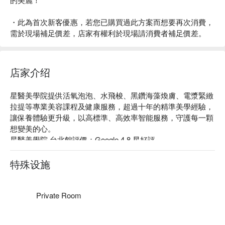
・此為首次新客優惠，若您已購買過此方案而想要再次消費，
需於現場補足價差，店家有權利於現場請消費者補足價差。
店家介绍
星醫美學院提供活氧泡泡、水飛梭、黑鑽海藻煥膚、電漿緊緻
拉提等專業美容課程及健康服務，超過十年的精準美學經驗，
讓保養體驗更升級，以高標準、高效率智能服務，守護每一顆
想變美的心。

星醫美學院 台北館評價：Google 4.8 星好評

星醫美學院 台北館服務 : 健康、保養、保健

星醫美學院 台北館預約、星醫美學院 台北館價格、星醫美學
特殊设施
院 台北館優惠立刻查看⬇︎
Private Room