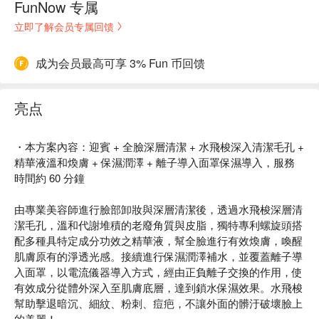
FunNow 专属
立即了解会员专属回馈
成为会员最高可享 3% Fun 币回馈
亮点
・本方案內容：迎賓 + 全臉深層清潔 + 水飛梭深入清潔毛孔 +
精華液溫和煥膚 + 保濕潤澤 + 離子導入面罩保濕導入，服務
時間約 60 分鐘
由專業美容師進行臉部卸妝與深層清潔後，透過水飛梭深層清
潔毛孔，溫和代謝堆積的老廢角質與皮脂，獨特專利螺旋頭搭
配多種具特定成分功效之精華液，幫全臉進行有效煥膚，喚醒
肌膚原有的淨透光感。接續進行保濕潤澤補水，並覆蓋離子導
入面罩，以電流儀器導入方式，經由正負離子交換的作用，使
有效成分從體外深入至肌膚底層，達到鎖水保濕效果。水飛梭
幫助擊退暗沉、細紋、粉刺、痘疤，不讓外面的髒汙破壞臉上
的美麗！