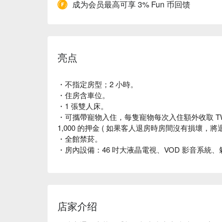
成为会员最高可享 3% Fun 币回馈
亮点
・不指定房型；2 小時。
・住房含車位。
・1 張雙人床。
・可攜帶寵物入住，每隻寵物每次入住額外收取 TWD
1,000 的押金 ( 如果客人退房時房間沒有損壞，將退
・全館禁菸。
・房內設備：46 吋大液晶電視、VOD 影音系統
店家介绍