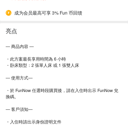
成为会员最高可享 3% Fun 币回馈
亮点
— 商品內容 —
・此方案最長享用時間為 6 小時
・卧床類型：2 張單人床 或 1 張雙人床
— 使用方式—
・於 FunNow 任選時段購買後，請在入住時出示 FunNow 兌
換碼。
— 客戶須知—
・入住時請出示身份證明文件