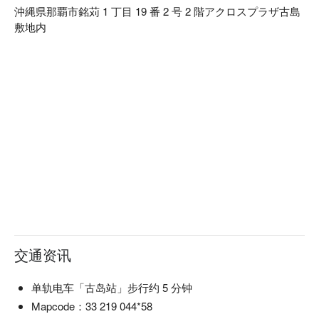
沖縄県那覇市銘苅 1 丁目 19 番 2 号 2 階アクロスプラザ古島
敷地内
交通资讯
单轨电车「古岛站」步行约 5 分钟
Mapcode：33 219 044*58