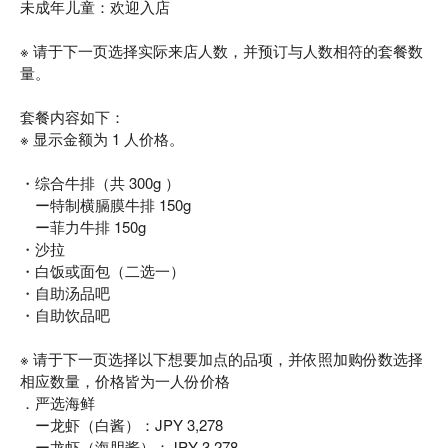
未成年儿童：欢迎入店
※ 请于下一页选择实际来店人数，并预订与人数相符的套餐数
量。
套餐内容如下：
※ 显示金额为 1 人价格。
・综合牛排（共 300g ）
ー特制横膈膜牛排 150g
ー菲力牛排 150g
・沙拉
・白饭或面包（二选一）
・自助汤品吧
・自助饮品吧
※ 请于下一页选择以下想要加点的品项，并依照加购份数选择
相应数量，价格皆为一人份价格
．严选海鲜
ー龙虾（白酱）：JPY 3,278
ー龙虾（海胆酱）：JPY 3,278