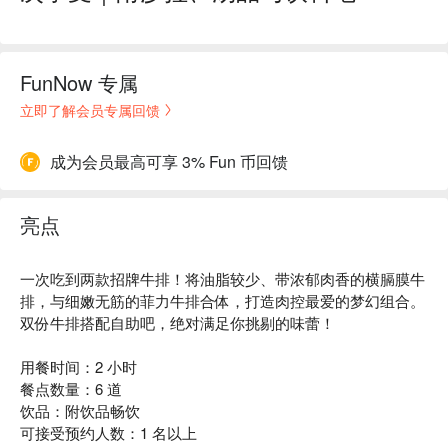
FunNow 专属
立即了解会员专属回馈
成为会员最高可享 3% Fun 币回馈
亮点
一次吃到两款招牌牛排！将油脂较少、带浓郁肉香的横膈膜牛
排，与细嫩无筋的菲力牛排合体，打造肉控最爱的梦幻组合。
双份牛排搭配自助吧，绝对满足你挑剔的味蕾！
用餐时间：2 小时
餐点数量：6 道
饮品：附饮品畅饮
可接受预约人数：1 名以上