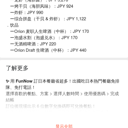
ー烤干贝（海胆风味）：JPY 924
ー炸虾：JPY 990
ー综合拼盘（干贝 & 炸虾）：JPY 1,122
．饮品
ーOrion 麦职人生啤酒（中杯）：JPY 170
ー泡盛水割（泡盛兑水）：JPY 170
ー无酒精啤酒：JPY 220
ーOrion Draft 生啤酒（中杯）：JPY 440
了解更多
✨ 用 FunNow 訂日本餐廳省超多！出國吃日本熱門餐廳免排
隊、免打電話！
選擇喜歡的餐點、方案 > 選擇人數時間 > 使用優惠碼 > 完成
結帳
訂位後現場出示 6 位數字兌換碼即可兌換餐點！
從此之後出國不怕點錯餐，日圓價格方案讓你省更多💰
預訂後 3 天前免費取消留給你滿滿彈性，馬上預訂👇
显示全部