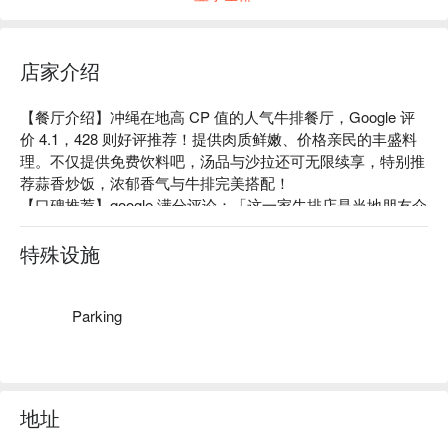
店家介绍
【餐厅介绍】冲绳在地高 CP 值的人气牛排餐厅，Google 评
价 4.1，428 则好评推荐！提供肉质鲜嫩、价格亲民的丰盛料
理。不仅提供免费饮料吧，汤品与沙拉还可无限续享，特别推
荐蒜香炒饭，浓郁香气与牛排完美搭配！

【口碑推荐】google 满分评论：「这一家牛排店是当地朋友介
绍的。肉质相当鲜嫩多汁。假如你喜欢吃牛排的话千万不要错
过。」

特殊设施
【招牌推荐】

特制横膈膜牛排：本店招牌，以铁质丰富、脂肪低的横膈膜部
位制作，鲜嫩多汁又健康。

Parking
顶级沙朗牛排：有「肉中女王」之称的沙朗牛排，肉质柔嫩细
致无筋，纯正鲜甜。

【便利位置】位于单轨电车古岛站步行仅 2 分钟，ACROSS 
PLAZA 新都心别馆 2 楼，附设停车场提供 2 小时免费停车。
地址